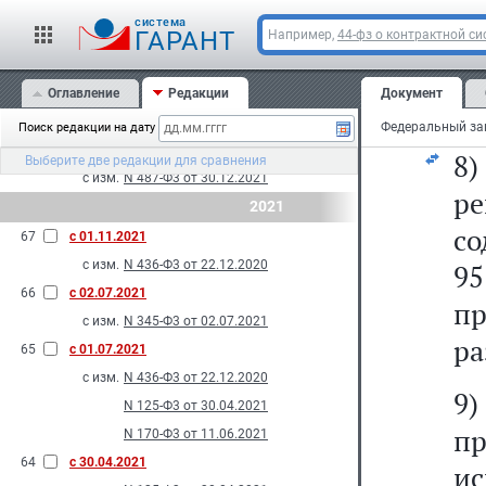
п
с изм.
N 557-Ф3 от 28.12.2022
cистема
в
ГАРАНТ
Например,
44-фз о контрактной си
70
с 26.03.2022
с изм.
N 74-Ф3 от 26.03.2022
сп
69
Оглавление
с 01.03.2022
Редакции
Документ
ви
с изм.
N 176-Ф3 от 11.06.2021
Поиск редакции на дату
68
с 10.01.2022
Выберите две редакции для сравнения
с изм.
N 487-Ф3 от 30.12.2021
р
2021
со
67
с 01.11.2021
с изм.
N 436-Ф3 от 22.12.2020
95
66
с 02.07.2021
п
с изм.
N 345-Ф3 от 02.07.2021
ра
65
с 01.07.2021
с изм.
N 436-Ф3 от 22.12.2020
9
N 125-Ф3 от 30.04.2021
п
N 170-Ф3 от 11.06.2021
64
с 30.04.2021
и