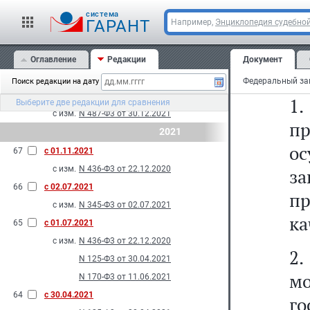
м
с изм.
N 557-Ф3 от 28.12.2022
cистема
п
ГАРАНТ
Например,
Энциклопедия судебной
70
с 26.03.2022
с изм.
N 74-Ф3 от 26.03.2022
с
69
Оглавление
с 01.03.2022
Редакции
Документ
с
с изм.
N 176-Ф3 от 11.06.2021
Поиск редакции на дату
68
с 10.01.2022
1.
Выберите две редакции для сравнения
с изм.
N 487-Ф3 от 30.12.2021
п
2021
ос
67
с 01.11.2021
с изм.
N 436-Ф3 от 22.12.2020
за
66
с 02.07.2021
пр
с изм.
N 345-Ф3 от 02.07.2021
ка
65
с 01.07.2021
с изм.
N 436-Ф3 от 22.12.2020
2
N 125-Ф3 от 30.04.2021
мо
N 170-Ф3 от 11.06.2021
64
с 30.04.2021
г