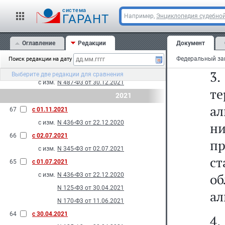
с изм.
N 557-Ф3 от 28.12.2022
cистема
2.
ГАРАНТ
Например,
Энциклопедия судебной
70
с 26.03.2022
с изм.
N 74-Ф3 от 26.03.2022
69
Оглавление
с 01.03.2022
Редакции
Документ
С
с изм.
N 176-Ф3 от 11.06.2021
Поиск редакции на дату
68
с 10.01.2022
3
Выберите две редакции для сравнения
с изм.
N 487-Ф3 от 30.12.2021
т
2021
ал
67
с 01.11.2021
с изм.
N 436-Ф3 от 22.12.2020
ни
66
с 02.07.2021
п
с изм.
N 345-Ф3 от 02.07.2021
ст
65
с 01.07.2021
о
с изм.
N 436-Ф3 от 22.12.2020
N 125-Ф3 от 30.04.2021
ал
N 170-Ф3 от 11.06.2021
64
с 30.04.2021
4