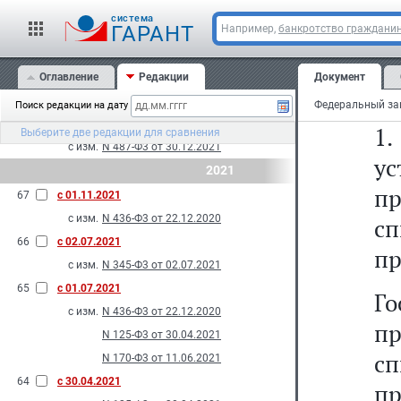
С
с изм.
N 557-Ф3 от 28.12.2022
cистема
ГАРАНТ
Например,
банкротство граждани
70
с 26.03.2022
с изм.
N 74-Ф3 от 26.03.2022
Ст
69
Оглавление
с 01.03.2022
Редакции
Документ
Фе
с изм.
N 176-Ф3 от 11.06.2021
Поиск редакции на дату
68
с 10.01.2022
1
Выберите две редакции для сравнения
с изм.
N 487-Ф3 от 30.12.2021
у
2021
п
67
с 01.11.2021
с изм.
N 436-Ф3 от 22.12.2020
сп
66
с 02.07.2021
пр
с изм.
N 345-Ф3 от 02.07.2021
65
с 01.07.2021
Го
с изм.
N 436-Ф3 от 22.12.2020
п
N 125-Ф3 от 30.04.2021
сп
N 170-Ф3 от 11.06.2021
64
с 30.04.2021
п