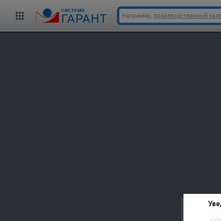
cистема
ГАРАНТ
Например,
производственный кале
Уве