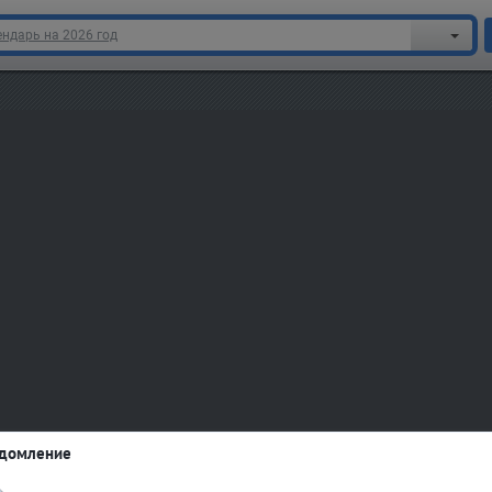
ндарь на 2026 год
домление