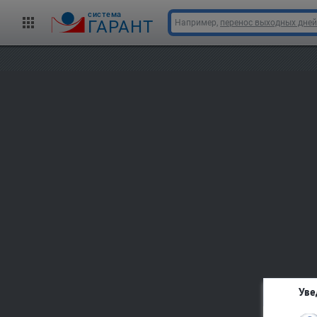
cистема
ГАРАНТ
Например,
перенос выходных дней
Уве