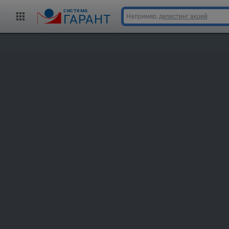
cистема
ГАРАНТ
Например,
делистинг акций