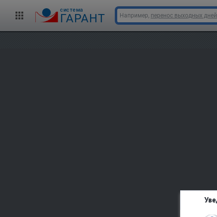
cистема
ГАРАНТ
Например,
перенос выходных дней
Уве