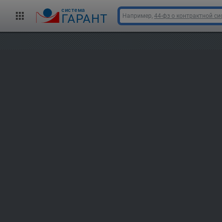
cистема
ГАРАНТ
Например,
44-фз о контрактной си