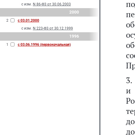
по
с изм.
N 86-Ф3 от 30.06.2003
пе
2000
2
с 03.01.2000
о
с изм.
N 223-Ф3 от 30.12.1999
о
1996
о
1
с 03.06.1996 (первоначальная)
с
Пр
3.
и
Р
т
до
до