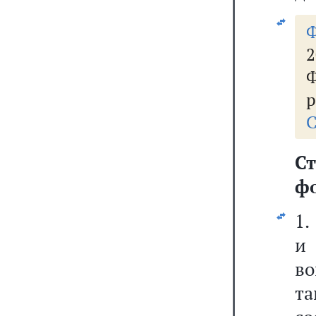
2
Ф
р
С
Ст
ф
1.
и
в
та