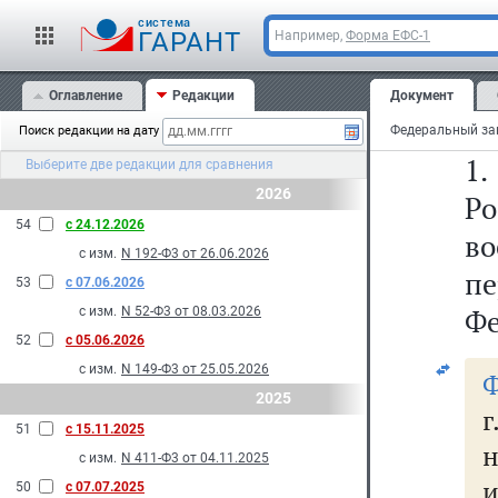
cистема
С
ГАРАНТ
Например,
Форма ЕФС-1
В
Оглавление
Редакции
Документ
Ф
Поиск редакции на дату
1
Выберите две редакции для сравнения
2026
Р
54
с 24.12.2026
в
с изм.
N 192-Ф3 от 26.06.2026
пе
53
с 07.06.2026
Фе
с изм.
N 52-Ф3 от 08.03.2026
52
с 05.06.2026
с изм.
N 149-Ф3 от 25.05.2026
Ф
2025
51
с 15.11.2025
н
с изм.
N 411-Ф3 от 04.11.2025
и
50
с 07.07.2025