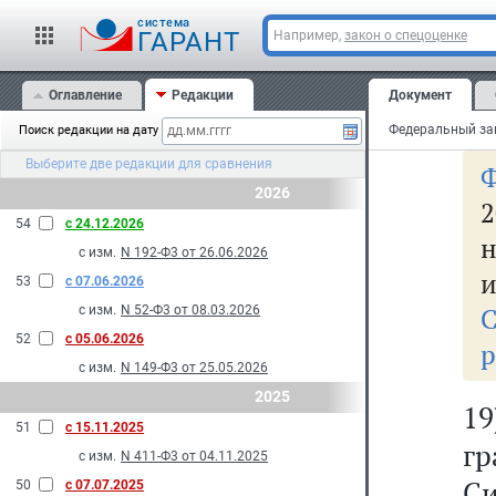
Ф
cистема
п
ГАРАНТ
Например,
закон о спецоценке
п
Оглавление
Редакции
Документ
сп
Поиск редакции на дату
Выберите две редакции для сравнения
2026
2
54
с 24.12.2026
н
с изм.
N 192-Ф3 от 26.06.2026
и
53
с 07.06.2026
с изм.
N 52-Ф3 от 08.03.2026
52
с 05.06.2026
р
с изм.
N 149-Ф3 от 25.05.2026
2025
19
51
с 15.11.2025
г
с изм.
N 411-Ф3 от 04.11.2025
Си
50
с 07.07.2025