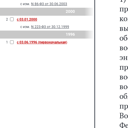
с изм.
N 86-Ф3 от 30.06.2003
п
2000
к
2
с 03.01.2000
в
с изм.
N 223-Ф3 от 30.12.1999
1996
об
1
с 03.06.1996 (первоначальная)
во
эн
п
во
во
об
п
В
Ф