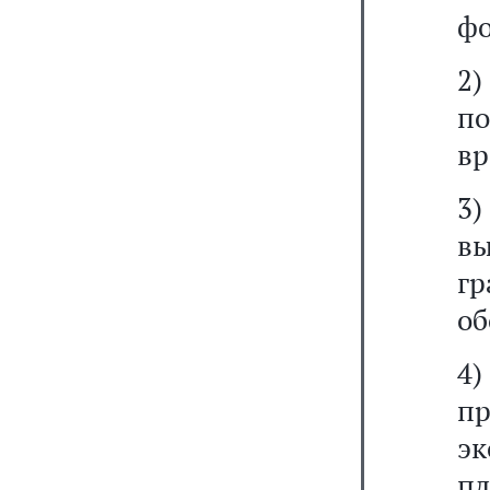
фо
2)
по
вр
3)
в
г
об
4
п
э
пл