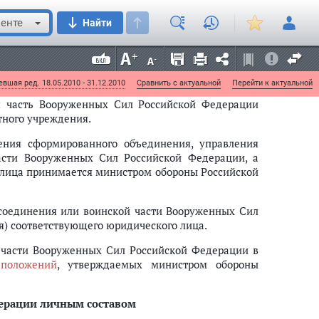
енте
Найти
льный закон дополнен статьей 11.1
инений и воинские части Вооруженных Сил
вшая ред. 18.05.2010 - 31.12.2010
Сравнить с актуальной
Перейти к актуальной
ая часть Вооруженных Сил Российской Федерации
тного учреждения.
ения сформированного объединения, управления
асти Вооруженных Сил Российской Федерации, а
 лица принимается министром обороны Российской
 соединения или воинской части Вооруженных Сил
я) соответствующего юридического лица.
 части Вооруженных Сил Российской Федерации в
положений
, утверждаемых министром обороны
ерации личным составом