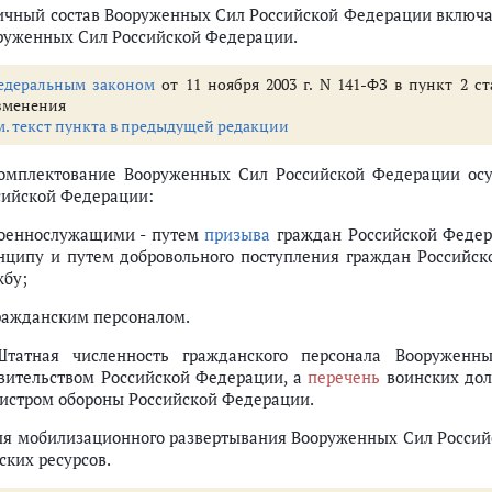
Личный состав Вооруженных Сил Российской Федерации включа
руженных Сил Российской Федерации.
едеральным законом
от 11 ноября 2003 г. N 141-ФЗ в пункт 2 с
зменения
м. текст пункта в предыдущей редакции
Комплектование Вооруженных Сил Российской Федерации осу
сийской Федерации:
военнослужащими - путем
призыва
граждан Российской Федер
нципу и путем добровольного поступления граждан Российск
жбу;
гражданским персоналом.
Штатная численность гражданского персонала Вооруженн
вительством Российской Федерации, а
перечень
воинских дол
истром обороны Российской Федерации.
Для мобилизационного развертывания Вооруженных Сил Россий
ских ресурсов.