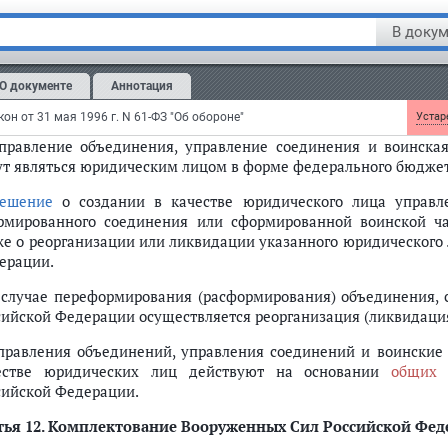
В докум
едеральным законом
от 9 апреля 2009 г. N 57-ФЗ настоящий Федера
О документе
Аннотация
тья 11.1
. Управления объединений, управления соед
сийской Федерации в качестве юридических лиц
он от 31 мая 1996 г. N 61-ФЗ "Об обороне"
Устаре
Управление объединения, управление соединения и воинск
ут являться юридическим лицом в форме федерального бюдже
ешение
о создании в качестве юридического лица управл
рмированного соединения или сформированной воинской ч
же о реорганизации или ликвидации указанного юридического
ерации.
В случае переформирования (расформирования) объединения,
сийской Федерации осуществляется реорганизация (ликвидаци
Управления объединений, управления соединений и воинские
естве юридических лиц действуют на основании
общих 
сийской Федерации.
ья 12.
Комплектование Вооруженных Сил Российской Фед