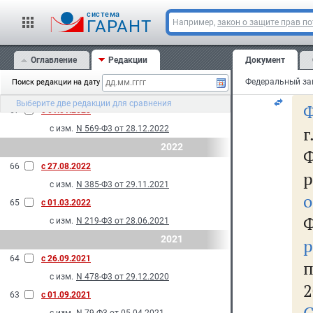
1
с изм.
N 108-Ф3 от 29.05.2024
cистема
п
69
с 01.01.2024
ГАРАНТ
Например,
закон о защите прав п
с изм.
N 293-Ф3 от 10.07.2023
в
2023
Оглавление
Редакции
Документ
ус
68
с 01.09.2023
Поиск редакции на дату
с изм.
N 137-Ф3 от 28.04.2023
Выберите две редакции для сравнения
Ф
67
с 01.01.2023
г
с изм.
N 569-Ф3 от 28.12.2022
2022
Ф
66
с 27.08.2022
с изм.
N 385-Ф3 от 29.11.2021
о
65
с 01.03.2022
с изм.
N 219-Ф3 от 28.06.2021
2021
р
64
с 26.09.2021
п
с изм.
N 478-Ф3 от 29.12.2020
2
63
с 01.09.2021