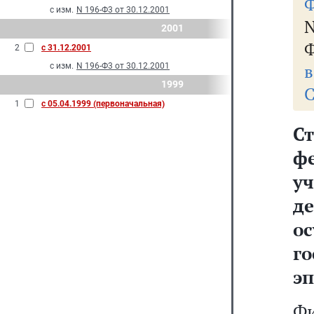
Ф
с изм.
N 196-Ф3 от 30.12.2001
2001
Ф
2
с 31.12.2001
в
с изм.
N 196-Ф3 от 30.12.2001
1999
С
1
с 05.04.1999 (первоначальная)
Ст
ф
у
д
о
г
э
Ф