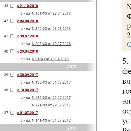
N
43
с 21.10.2018
с изм.
N 101-Ф3 от 23.04.2018
Ф
42
с 04.08.2018
р
с изм.
N 342-Ф3 от 03.08.2018
2
41
с 30.07.2018
С
с изм.
N 208-Ф3 от 19.07.2018
40
с 29.04.2018
5
с изм.
N 81-Ф3 от 18.04.2018
2017
ф
39
с 30.09.2017
в
с изм.
N 135-Ф3 от 01.07.2017
г
38
с 10.08.2017
с изм.
N 216-Ф3 от 29.07.2017
эп
N 221-Ф3 от 29.07.2017
о
37
с 01.07.2017
у
с изм.
N 141-Ф3 от 01.07.2017
Ро
2016