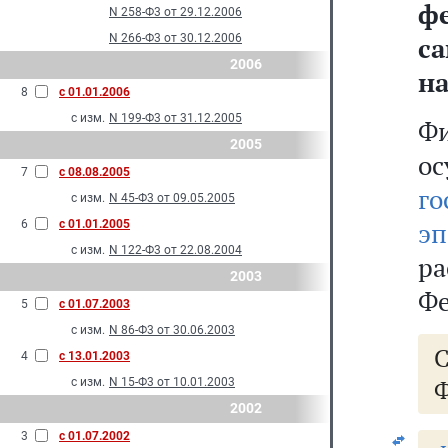
ф
N 258-Ф3 от 29.12.2006
N 266-Ф3 от 30.12.2006
с
2006
н
8
с 01.01.2006
с изм.
N 199-Ф3 от 31.12.2005
Ф
2005
о
7
с 08.08.2005
г
с изм.
N 45-Ф3 от 09.05.2005
эп
6
с 01.01.2005
с изм.
N 122-Ф3 от 22.08.2004
ра
2003
Фе
5
с 01.07.2003
с изм.
N 86-Ф3 от 30.06.2003
4
с 13.01.2003
Ф
с изм.
N 15-Ф3 от 10.01.2003
2002
3
с 01.07.2002