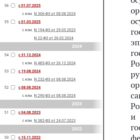
56
с 01.07.2025
о
с изм.
N 306-Ф3 от 08.08.2024
о
55
с 01.03.2025
г
с изм.
N 194-Ф3 от 29.05.2023
N 22-Ф3 от 26.02.2024
эп
2024
г
54
с 31.12.2024
Р
с изм.
N 485-Ф3 от 26.12.2024
р
53
с 19.08.2024
с изм.
N 232-Ф3 от 08.08.2024
о
52
с 08.08.2024
с
с изм.
N 290-Ф3 от 08.08.2024
Ро
2023
51
с 04.08.2023
и
с изм.
N 382-Ф3 от 24.07.2023
г
2022
ф
50
с 15.11.2022