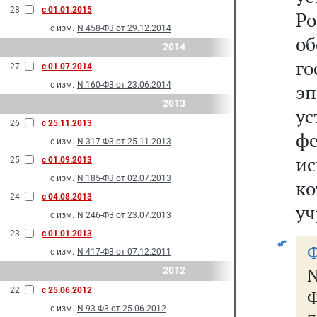
28
с 01.01.2015
Ро
с изм.
N 458-Ф3 от 29.12.2014
о
2014
г
27
с 01.07.2014
с изм.
N 160-Ф3 от 23.06.2014
э
2013
у
26
с 25.11.2013
ф
с изм.
N 317-Ф3 от 25.11.2013
и
25
с 01.09.2013
с изм.
N 185-Ф3 от 02.07.2013
к
24
с 04.08.2013
уч
с изм.
N 246-Ф3 от 23.07.2013
23
с 01.01.2013
Ф
с изм.
N 417-Ф3 от 07.12.2011
2012
22
с 25.06.2012
Ф
с изм.
N 93-Ф3 от 25.06.2012