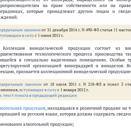
аропроизводителям на праве собственности или на прав
оградниках, которые принадлежат другим лицам и сведе
аждений.
едеральным законом
от 31 декабря 2014 г. N 490-ФЗ статья 11 нас
ступающим в силу
с 1 июня 2015 г.
. Коллекция винодельческой продукции состоит из ви
ершенствования технологического процесса производства т
нящейся в специально выделенных помещениях. Особые тр
орегулируемой организацией виноградарей и виноделов. В
лекцию, признается коллекционной винодельческой продукцие
едеральным законом
от 18 июля 2011 г. N 218-ФЗ в пункт 3 ст
зменения,
вступающие в силу
с 1 января 2012 г.
м. текст пункта в предыдущей редакции
лкогольная продукция
, находящаяся в розничной продаже на 
ормацией на русском языке, которая должна содержать сведен
меновании алкогольной продукции;