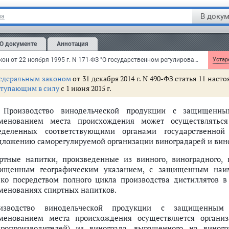
ещения в собственности или в аренде.
В докум
на
оградники должны принадлежать сельскохозяйственным товар
ве аренды.
О документе
Аннотация
допускается производство этилового спирта, за исключением п
собленным подразделением организации, осуществляющим про
Федеральный закон от 22 ноября 1995 г. N 171-ФЗ "О государственном регулировании производства и оборота этилового спирта, алкогольной и спиртосодержащей продукции и об ограничении потребления (распития) алкогольной продукции"
Устаре
едеральным законом
от 31 декабря 2014 г. N 490-ФЗ статья 11 нас
ступающим в силу
с 1 июня 2015 г.
. Производство винодельческой продукции с защищенн
менованием места происхождения может осуществляться 
еделенных соответствующими органами государственной
дложению саморегулируемой организации виноградарей и вин
ртные напитки, произведенные из винного, виноградного, к
ищенным географическим указанием, с защищенным наим
ько посредством полного цикла производства дистиллятов в 
менованиях спиртных напитков.
изводство винодельческой продукции с защищенным
менованием места происхождения осуществляется организ
аропроизводителей) из винограда, выращенного на виног