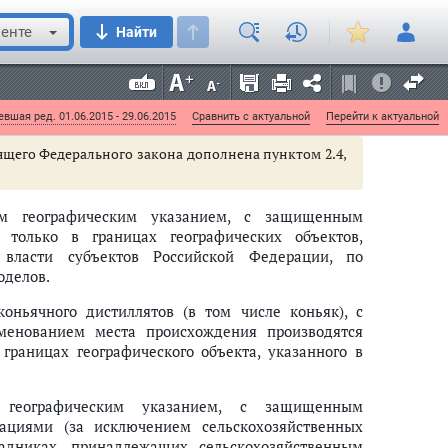
енте
Найти
опроизводителям на праве собственности или на
олного цикла производства коньячного дистиллята,
изводство алкогольной продукции.
вшая ред. 01.06.2015 - 29.06.2015
Сравнить с актуальной
Перейти к актуальной
тоящего Федерального закона дополнена пунктом 2.4,
ым географическим указанием, с защищенным
только в границах географических объектов,
 власти субъектов Российской Федерации, по
оделов.
оньячного дистиллятов (в том числе коньяк), с
енованием места происхождения производятся
границах географического объекта, указанного в
 географическим указанием, с защищенным
ациями (за исключением сельскохозяйственных
радниках, принадлежащих сельскохозяйственным