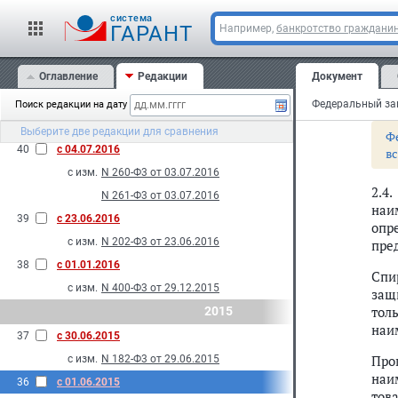
пом
с изм.
N 261-Ф3 от 03.07.2016
cистема
ГАРАНТ
Например,
банкротство граждани
Вин
42
с 01.01.2017
пра
с изм.
N 261-Ф3 от 03.07.2016
Оглавление
Редакции
Документ
2016
Не 
обо
41
с 04.08.2016
Поиск редакции на дату
с изм.
N 261-Ф3 от 03.07.2016
Выберите две редакции для сравнения
Ф
40
с 04.07.2016
в
с изм.
N 260-Ф3 от 03.07.2016
2.4
N 261-Ф3 от 03.07.2016
наи
39
с 23.06.2016
опр
с изм.
N 202-Ф3 от 23.06.2016
пре
38
с 01.01.2016
Спи
с изм.
N 400-Ф3 от 29.12.2015
защ
тол
2015
наи
37
с 30.06.2015
Про
с изм.
N 182-Ф3 от 29.06.2015
наи
36
с 01.06.2015
тов