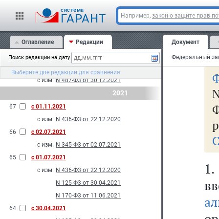
С
с изм.
N 557-Ф3 от 28.12.2022
cистема
ГАРАНТ
Например,
закон о защите прав п
70
с 26.03.2022
Ст
с изм.
N 74-Ф3 от 26.03.2022
69
Оглавление
с 01.03.2022
Редакции
Документ
им
с изм.
N 176-Ф3 от 11.06.2021
Поиск редакции на дату
68
с 10.01.2022
Выберите две редакции для сравнения
Ф
с изм.
N 487-Ф3 от 30.12.2021
N
2021
Ф
67
с 01.11.2021
с изм.
N 436-Ф3 от 22.12.2020
р
66
с 02.07.2021
С
с изм.
N 345-Ф3 от 02.07.2021
65
с 01.07.2021
1.
с изм.
N 436-Ф3 от 22.12.2020
в
N 125-Ф3 от 30.04.2021
N 170-Ф3 от 11.06.2021
ал
64
с 30.04.2021
о