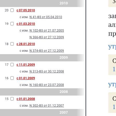
3
2010
20
с 07.05.2010
з
с изм.
N 41-Ф3 от 05.04.2010
а
19
с 01.03.2010
с изм.
N 102-Ф3 от 21.07.2005
пр
N 366-Ф3 от 27.12.2009
ут
18
с 28.01.2010
с изм.
N 374-Ф3 от 27.12.2009
2009
С
17
с 11.01.2009
1
с изм.
N 313-Ф3 от 30.12.2008
16
с 01.01.2009
ут
с изм.
N 160-Ф3 от 23.07.2008
2008
С
15
с 01.01.2008
1
с изм.
N 302-Ф3 от 01.12.2007
2007