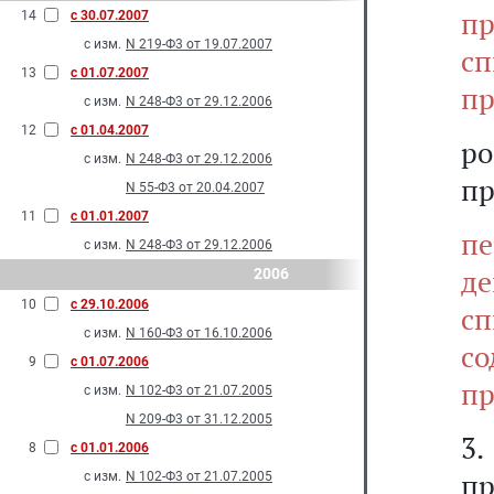
п
14
с 30.07.2007
с изм.
N 219-Ф3 от 19.07.2007
с
13
с 01.07.2007
пр
с изм.
N 248-Ф3 от 29.12.2006
12
с 01.04.2007
р
с изм.
N 248-Ф3 от 29.12.2006
пр
N 55-Ф3 от 20.04.2007
11
с 01.01.2007
пе
с изм.
N 248-Ф3 от 29.12.2006
д
2006
10
с 29.10.2006
с
с изм.
N 160-Ф3 от 16.10.2006
со
9
с 01.07.2006
пр
с изм.
N 102-Ф3 от 21.07.2005
N 209-Ф3 от 31.12.2005
3
8
с 01.01.2006
пр
с изм.
N 102-Ф3 от 21.07.2005