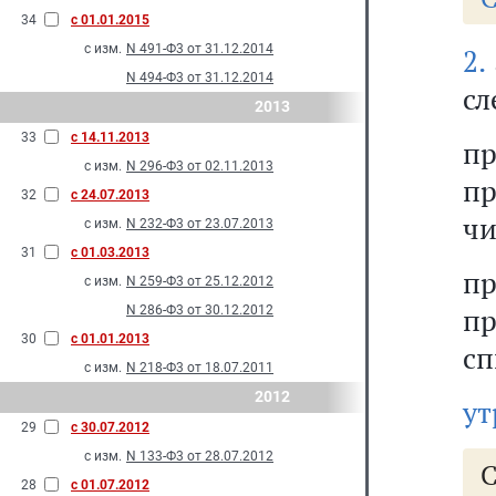
34
с 01.01.2015
с изм.
N 491-Ф3 от 31.12.2014
2.
N 494-Ф3 от 31.12.2014
сл
2013
33
с 14.11.2013
п
с изм.
N 296-Ф3 от 02.11.2013
пр
32
с 24.07.2013
чи
с изм.
N 232-Ф3 от 23.07.2013
31
с 01.03.2013
п
с изм.
N 259-Ф3 от 25.12.2012
п
N 286-Ф3 от 30.12.2012
30
с 01.01.2013
сп
с изм.
N 218-Ф3 от 18.07.2011
2012
ут
29
с 30.07.2012
с изм.
N 133-Ф3 от 28.07.2012
28
с 01.07.2012