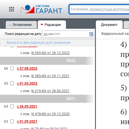
с изм.
N 108-Ф3 от 29.05.2024
ре
cистема
69
с 01.01.2024
ГАРАНТ
Например,
должностные инструкц
с изм.
N 293-Ф3 от 10.07.2023
3
2023
Оглавление
Редакции
Документ
ин
68
с 01.09.2023
Поиск редакции на дату
с изм.
N 137-Ф3 от 28.04.2023
4)
Выберите две редакции для сравнения
67
с 01.01.2023
п
с изм.
N 569-Ф3 от 28.12.2022
2022
п
66
с 27.08.2022
со
с изм.
N 385-Ф3 от 29.11.2021
65
с 01.03.2022
5
с изм.
N 219-Ф3 от 28.06.2021
пр
2021
64
с 26.09.2021
6
с изм.
N 478-Ф3 от 29.12.2020
и
63
с 01.09.2021