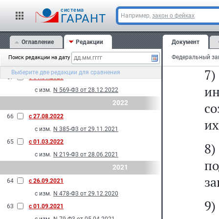
6)
с изм.
N 108-Ф3 от 29.05.2024
cистема
69
с 01.01.2024
с
ГАРАНТ
Например,
закон о фейках
с изм.
N 293-Ф3 от 10.07.2023
с
2023
Оглавление
Редакции
Документ
Ро
68
с 01.09.2023
Поиск редакции на дату
с изм.
N 137-Ф3 от 28.04.2023
7
Выберите две редакции для сравнения
67
с 01.01.2023
ин
с изм.
N 569-Ф3 от 28.12.2022
2022
со
66
с 27.08.2022
их
с изм.
N 385-Ф3 от 29.11.2021
65
с 01.03.2022
8
с изм.
N 219-Ф3 от 28.06.2021
по
2021
за
64
с 26.09.2021
с изм.
N 478-Ф3 от 29.12.2020
9
63
с 01.09.2021