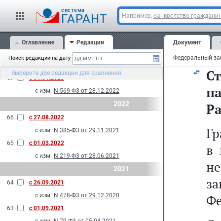
ос
с изм.
N 108-Ф3 от 29.05.2024
cистема
69
с 01.01.2024
ГАРАНТ
Например,
банкротство граждани
с изм.
N 293-Ф3 от 10.07.2023
2023
Оглавление
Редакции
Документ
Ф
68
с 01.09.2023
Поиск редакции на дату
с изм.
N 137-Ф3 от 28.04.2023
С
Выберите две редакции для сравнения
67
с 01.01.2023
н
с изм.
N 569-Ф3 от 28.12.2022
2022
Ра
66
с 27.08.2022
Гр
с изм.
N 385-Ф3 от 29.11.2021
65
с 01.03.2022
в 
с изм.
N 219-Ф3 от 28.06.2021
не
2021
з
64
с 26.09.2021
с изм.
N 478-Ф3 от 29.12.2020
Фе
63
с 01.09.2021