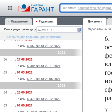
5
с изм.
N 108-Ф3 от 29.05.2024
cистема
69
с 01.01.2024
у
ГАРАНТ
Например,
банкротство граждани
с изм.
N 293-Ф3 от 10.07.2023
те
2023
Оглавление
Редакции
Документ
фо
68
с 01.09.2023
Поиск редакции на дату
с изм.
N 137-Ф3 от 28.04.2023
6
Выберите две редакции для сравнения
67
с 01.01.2023
ос
с изм.
N 569-Ф3 от 28.12.2022
2022
ф
66
с 27.08.2022
в
с изм.
N 385-Ф3 от 29.11.2021
г
65
с 01.03.2022
но
с изм.
N 219-Ф3 от 28.06.2021
2021
сф
64
с 26.09.2021
ра
с изм.
N 478-Ф3 от 29.12.2020
63
с 01.09.2021
7.