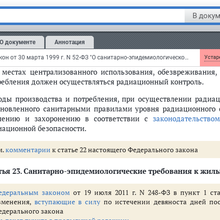
орые должны осуществляться в соответствии с
санитарными
ами
Российской Федерации.
В докум
тратил силу
с 1 января 2005 г.
О документе
Аннотация
м. текст
пункта 2 статьи 22
Федеральный закон от 30 марта 1999 г. N 52-ФЗ "О санитарно-эпидемиологическом благополучии населения"
Устаре
В местах централизованного использования, обезвреживания,
ребления должен осуществляться радиационный контроль.
оды производства и потребления, при осуществлении радиа
ановленного санитарными правилами уровня радиационного 
нению и захоронению в соответствии с
законодательством
иационной безопасности.
м.
комментарии
к статье 22 настоящего Федерального закона
ья 23.
Санитарно-эпидемиологические требования к жи
едеральным законом
от 19 июля 2011 г. N 248-ФЗ в пункт 1 ст
зменения,
вступающие в силу
по истечении девяноста дней по
едерального закона