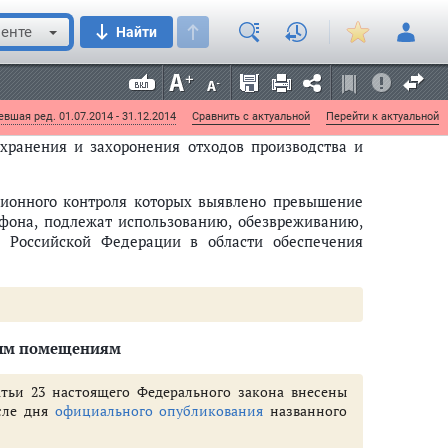
 правилами
и иными
нормативными правовыми
енте
Найти
вшая ред. 01.07.2014 - 31.12.2014
Сравнить с актуальной
Перейти к актуальной
 хранения и захоронения отходов производства и
ционного контроля которых выявлено превышение
фона, подлежат использованию, обезвреживанию,
Российской Федерации в области обеспечения
лым помещениям
атьи 23 настоящего Федерального закона внесены
сле дня
официального опубликования
названного