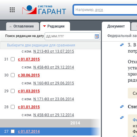
кот
2015
cистема
акт
ГАРАНТ
Например,
аусн
34
с 09.12.2015
2.
У
с изм.
N 358-Ф3 от 28.11.2015
Оглавление
Редакции
Документ
33
с 24.07.2015
С
с изм.
N 233-Ф3 от 13.07.2015
Поиск редакции на дату
32
с 13.07.2015
3. 
Выберите две редакции для сравнения
пот
с изм.
N 213-Ф3 от 13.07.2015
31
с 01.07.2015
Отх
уст
с изм.
N 458-Ф3 от 29.12.2014
хра
30
с 30.06.2015
рад
с изм.
N 160-Ф3 от 29.06.2015
29
с 01.03.2015
С
с изм.
N 171-Ф3 от 23.06.2014
Стат
28
с 01.01.2015
с изм.
N 458-Ф3 от 29.12.2014
Ф
2014
и
Ф
27
с 01.07.2014