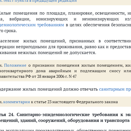
м. текст пункта в предыдущей редакции
Жилые помещения по площади, планировке, освещенности, ин
а, вибрации, ионизирующих и неионизирующих из
демиологическим требованиям
в целях обеспечения безопасн
го срока.
Заселение жилых помещений, признанных в соответствии
ерации непригодными для проживания, равно как и предостав
живания нежилых помещений не допускается.
м.
Положение
о признании помещения жилым помещением, жил
ногоквартирного дома аварийным и подлежащим сносу или
авительства РФ от 28 января 2006 г. N 47
Содержание жилых помещений должно отвечать
санитарным п
м.
комментарии
к статье 23 настоящего Федерального закона
тья 24.
Санитарно-эпидемиологические требования к эк
ещений, зданий, сооружений, оборудования и транспорта
При эксплуатации производственных, общественных помещений