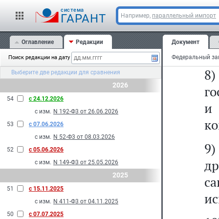
о
cистема
Ф
ГАРАНТ
Например,
параллельный импорт
ос
Оглавление
Редакции
Документ
пл
Поиск редакции на дату
8
Выберите две редакции для сравнения
2026
го
54
с 24.12.2026
и 
с изм.
N 192-Ф3 от 26.06.2026
ко
53
с 07.06.2026
с изм.
N 52-Ф3 от 08.03.2026
9
52
с 05.06.2026
д
с изм.
N 149-Ф3 от 25.05.2026
2025
с
51
с 15.11.2025
ис
с изм.
N 411-Ф3 от 04.11.2025
50
с 07.07.2025