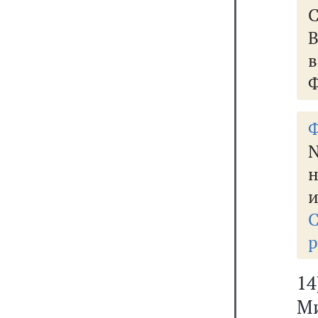
В
Ф
Ф
N
н
и
р
1
М