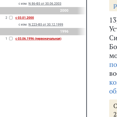
р
с изм.
N 86-Ф3 от 30.06.2003
2000
13
2
с 03.01.2000
с изм.
N 223-Ф3 от 30.12.1999
У
1996
Си
1
с 03.06.1996 (первоначальная)
Бо
мо
по
в
ко
об
2