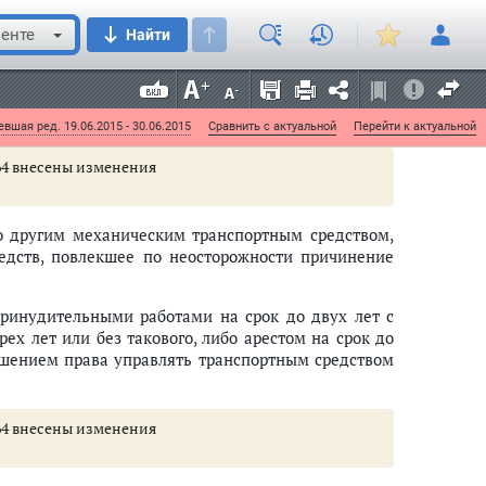
тации транспортных средств
енте
Найти
шением правил дорожного движения и эксплуатации
ем без цели хищения см.
постановление
Пленума
вшая ред. 19.06.2015 - 30.06.2015
Сравнить с актуальной
Перейти к актуальной
 264 внесены изменения
о другим механическим транспортным средством,
едств, повлекшее по неосторожности причинение
принудительными работами на срок до двух лет с
ех лет или без такового, либо арестом на срок до
ишением права управлять транспортным средством
 264 внесены изменения