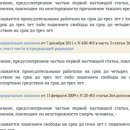
Деяние, предусмотренное частью первой настоящей статьи
янения, повлекшее по неосторожности причинение тяжкого вред
азывается принудительными работами на срок до трех лет с 
срок до трех лет либо лишением свободы на срок до четыре
ством на срок до трех лет.
едеральным законом
от 7 декабря 2011 г. N 420-ФЗ в часть 3 статьи
м. текст части в предыдущей редакции
Деяние, предусмотренное частью первой настоящей статьи, повл
азывается принудительными работами на срок до четырех
дством на срок до трех лет либо лишением свободы на 
спортным средством на срок до трех лет.
едеральным законом
от 13 февраля 2009 г. N 20-ФЗ статья 264 допол
Деяние, предусмотренное частью первой настоящей статьи
янения, повлекшее по неосторожности смерть человека, -
азывается лишением свободы на срок до семи лет с лишением
рех лет.