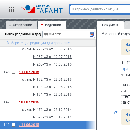
2015
Стат
cистема
ГАРАНТ
Например,
делистинг акций
151
с 09.12.2015
О
с изм.
N 346-Ф3 от 28.11.2015
т
Оглавление
Редакции
Документ
150
с 25.07.2015
Ве
Уголовный кодек
Поиск редакции на дату
с изм.
N 245-Ф3 от 23.07.2013
149
с 24.07.2015
Выберите две редакции для сравнения
Ф
с изм.
N 228-Ф3 от 13.07.2015
С
N 267-Ф3 от 13.07.2015
1. 
N 265-Ф3 от 13.07.2015
пра
148
с 11.07.2015
тяжк
с изм.
N 192-Ф3 от 29.06.2015
нак
N 193-Ф3 от 29.06.2015
лиш
N 194-Ф3 от 29.06.2015
шес
на с
147
с 01.07.2015
с изм.
N 476-Ф3 от 29.12.2014
Ф
N 528-Ф3 от 31.12.2014
С
146
с 19.06.2015