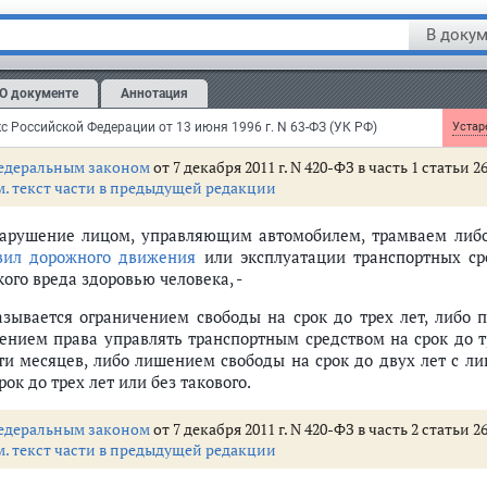
ья 264.
Нарушение правил дорожного движения и эксплуа
В докум
 судебной практике по делам о преступлениях, связанных с нару
ранспортных средств, а также с их неправомерным завладени
О документе
Аннотация
рховного Суда РФ от 9 декабря 2008 г. N 25
с Российской Федерации от 13 июня 1996 г. N 63-ФЗ (УК РФ)
Устаре
едеральным законом
от 7 декабря 2011 г. N 420-ФЗ в часть 1 статьи
м. текст части в предыдущей редакции
Нарушение лицом, управляющим автомобилем, трамваем либ
вил дорожного движения
или эксплуатации транспортных ср
ого вреда здоровью человека, -
азывается ограничением свободы на срок до трех лет, либо 
ением права управлять транспортным средством на срок до тр
ти месяцев, либо лишением свободы на срок до двух лет с л
рок до трех лет или без такового.
едеральным законом
от 7 декабря 2011 г. N 420-ФЗ в часть 2 статьи
м. текст части в предыдущей редакции