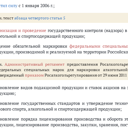
атил силу
с 1 января 2006 г.;
м. текст
абзаца четвертого статьи 5
анизация и проведение
государственного контроля (надзора) в
огольной и спиртосодержащей продукции;
дение обязательной маркировки
федеральными специальны
дукции, производимой и реализуемой на территории Российск
м.
Административный регламент
предоставления Росалкогольре
едеральных специальных марок для маркировки алкогольно
твержденный
приказом
Росалкогольрегулирования от 29 июня 2011 г
ановление видов подакцизной продукции и ставок акцизов на
дукцию;
ановление государственных стандартов и утверждение технич
лового спирта, алкогольной и спиртосодержащей продукции;
ановление порядка лицензирования производства и оборота э
дукции, лицензирование производства, закупки, хранения, пост