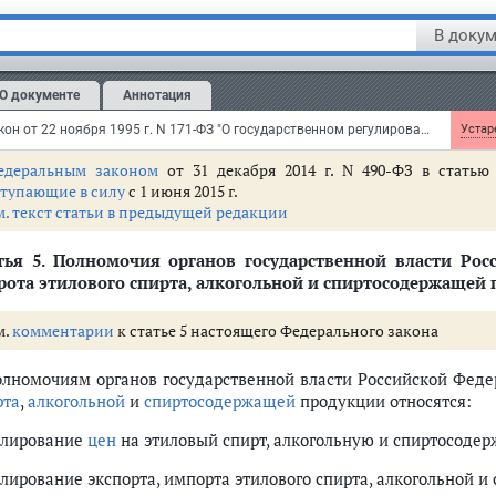
ртосодержащей продукции
В докум
м.
комментарии
к статье 4 настоящего Федерального закона
О документе
Аннотация
ударственная монополия на производство и (или) оборот эт
дукции на территории Российской Федерации может вводитьс
Федеральный закон от 22 ноября 1995 г. N 171-ФЗ "О государственном регулировании производства и оборота этилового спирта, алкогольной и спиртосодержащей продукции и об ограничении потребления (распития) алкогольной продукции"
Устаре
едеральным законом
от 31 декабря 2014 г. N 490-ФЗ в статью
ступающие в силу
с 1 июня 2015 г.
м. текст статьи в предыдущей редакции
тья 5.
Полномочия органов государственной власти Росс
рота этилового спирта, алкогольной и спиртосодержащей
м.
комментарии
к статье 5 настоящего Федерального закона
олномочиям органов государственной власти Российской Феде
рта
,
алкогольной
и
спиртосодержащей
продукции относятся:
улирование
цен
на этиловый спирт, алкогольную и спиртосод
улирование экспорта, импорта этилового спирта, алкогольной 