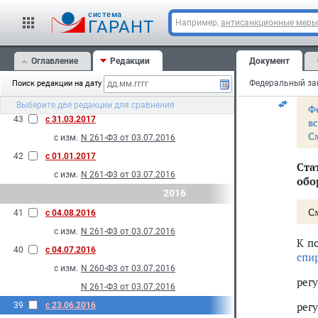
спи
46
с 29.12.2017
cистема
ГАРАНТ
Например,
антисанкционные меры
с изм.
N 433-Ф3 от 28.12.2017
С
45
с 31.07.2017
Оглавление
Редакции
Документ
Гос
с изм.
N 278-Ф3 от 29.07.2017
про
44
с 01.07.2017
Поиск редакции на дату
с изм.
N 261-Ф3 от 03.07.2016
Выберите две редакции для сравнения
Ф
43
с 31.03.2017
в
С
с изм.
N 261-Ф3 от 03.07.2016
42
с 01.01.2017
Ста
с изм.
N 261-Ф3 от 03.07.2016
обо
2016
С
41
с 04.08.2016
с изм.
N 261-Ф3 от 03.07.2016
К п
40
с 04.07.2016
спи
с изм.
N 260-Ф3 от 03.07.2016
рег
N 261-Ф3 от 03.07.2016
рег
39
с 23.06.2016