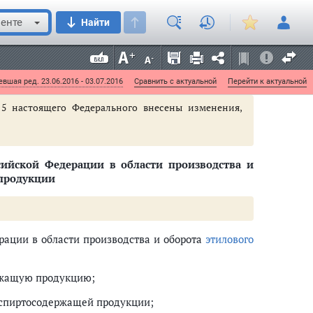
енте
Найти
илового спирта, алкогольной и спиртосодержащей
я федеральным законом.
вшая ред. 23.06.2016 - 03.07.2016
Сравнить с актуальной
Перейти к актуальной
 5 настоящего Федерального внесены изменения,
ийской Федерации в области производства и
 продукции
рации в области производства и оборота
этилового
ержащую продукцию;
и спиртосодержащей продукции;