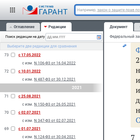
и
N 232-Ф3 от 28.06.2022
cистема
ст
ГАРАНТ
Например,
закон о защите прав п
N 326-Ф3 от 14.07.2022
ча
75
с 27.08.2022
Оглавление
Редакции
Документ
на
с изм.
N 150-Ф3 от 28.05.2022
Поиск редакции на дату
74
с 14.07.2022
Выберите две редакции для сравнения
с изм.
N 286-Ф3 от 14.07.2022
73
с 17.05.2022
2
с изм.
N 106-Ф3 от 16.04.2022
н
72
с 10.01.2022
с изм.
N 487-Ф3 от 30.12.2021
2021
и
71
с 25.08.2021
с изм.
N 150-Ф3 от 26.05.2021
н
70
с 02.07.2021
С
с изм.
N 347-Ф3 от 02.07.2021
69
с 01.07.2021
7
с изм.
N 124-Ф3 от 30.04.2021