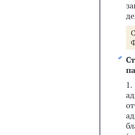
з
де
Ф
С
па
1
а
о
а
б