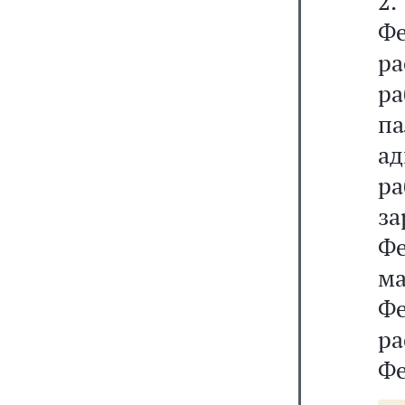
2
Фе
ра
р
па
а
ра
за
Ф
ма
Фе
р
Фе