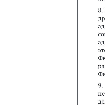
8.
др
а
со
ад
эт
Ф
р
Фе
9.
н
де