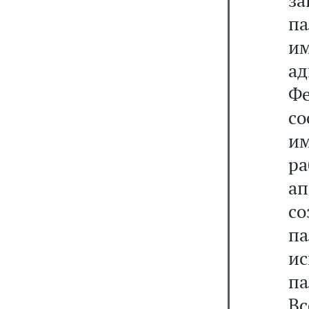
за
п
и
а
Ф
со
и
ра
ап
со
п
ис
п
Вс