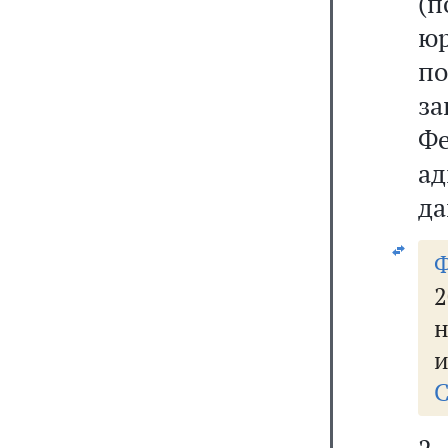
(
ю
п
з
Ф
а
да
2
н
и
С