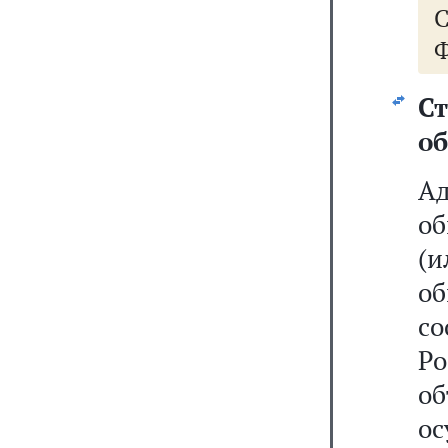
Ф
об
А
об
(
об
с
Р
о
о