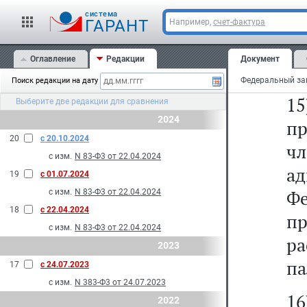
1
cистема
Ф
ГАРАНТ
Например,
счет-фактура
ш
Оглавление
Редакции
Документ
Фе
Поиск редакции на дату
15
Выберите две редакции для сравнения
2024
пр
20
с 20.10.2024
ч
с изм.
N 83-Ф3 от 22.04.2024
ад
19
с 01.07.2024
Ф
с изм.
N 83-Ф3 от 22.04.2024
18
с 22.04.2024
пр
с изм.
N 83-Ф3 от 22.04.2024
р
2023
па
17
с 24.07.2023
с изм.
N 383-Ф3 от 24.07.2023
1
2022