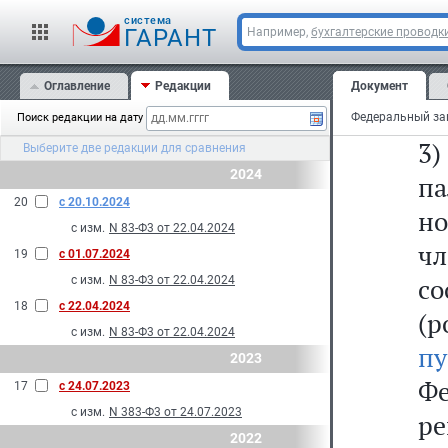
cистема
2
ГАРАНТ
Например,
бухгалтерские проводк
эт
Оглавление
Редакции
Документ
не
Поиск редакции на дату
3)
Выберите две редакции для сравнения
2024
па
20
с 20.10.2024
но
с изм.
N 83-Ф3 от 22.04.2024
чл
19
с 01.07.2024
со
с изм.
N 83-Ф3 от 22.04.2024
18
с 22.04.2024
(
с изм.
N 83-Ф3 от 22.04.2024
п
2023
Ф
17
с 24.07.2023
с изм.
N 383-Ф3 от 24.07.2023
р
2022