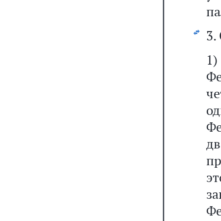
па
3.
1)
Фе
ч
од
Фе
д
п
э
з
Ф