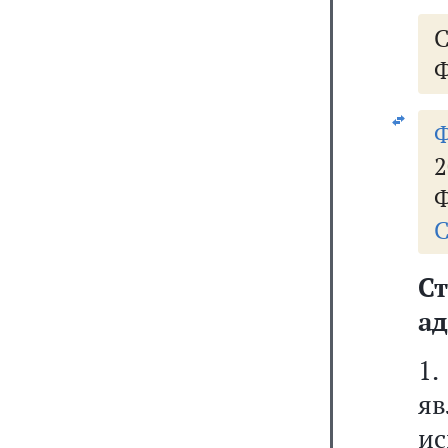
Ф
2
Ф
С
Ст
ад
1.
я
и