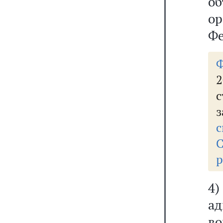
о
ор
Фе
2
з
с
р
4
а
в