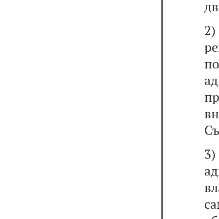
дв
2)
р
п
а
п
в
Съ
3
ад
в
с