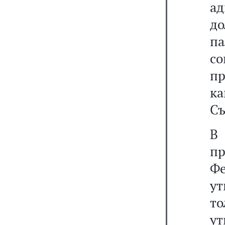
а
до
па
со
п
ка
Съ
В
пр
Фе
ут
т
у