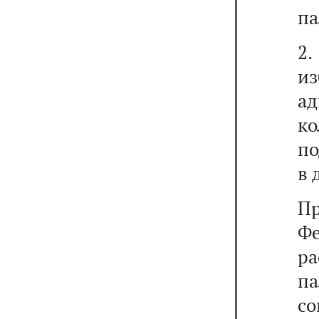
па
2.
и
а
к
по
в 
П
Фе
р
па
со