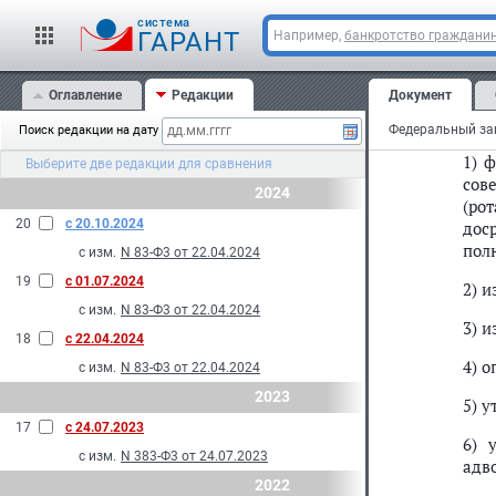
cистема
Ф
ГАРАНТ
Например,
банкротство граждани
р
С
Оглавление
Редакции
Документ
2. 
Поиск редакции на дату
1) 
Выберите две редакции для сравнения
сов
2024
(ро
20
с 20.10.2024
дос
пол
с изм.
N 83-Ф3 от 22.04.2024
19
с 01.07.2024
2) 
с изм.
N 83-Ф3 от 22.04.2024
3) и
18
с 22.04.2024
4) 
с изм.
N 83-Ф3 от 22.04.2024
2023
5) 
17
с 24.07.2023
6) 
с изм.
N 383-Ф3 от 24.07.2023
адв
2022