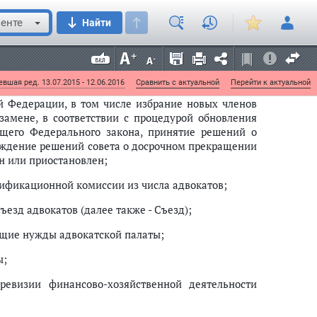
и 30 настоящего Федерального закона изложен в новой
енте
Найти
вшая ред. 13.07.2015 - 12.06.2016
Сравнить с актуальной
Перейти к актуальной
й Федерации, в том числе избрание новых членов
амене, в соответствии с процедурой обновления
щего Федерального закона, принятие решений о
рждение решений совета о досрочном прекращении
н или приостановлен;
лификационной комиссии из числа адвокатов;
ъезд адвокатов (далее также - Съезд);
бщие нужды адвокатской палаты;
ы;
ревизии финансово-хозяйственной деятельности