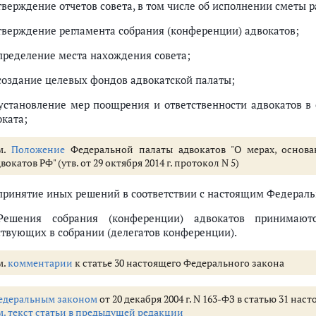
утверждение отчетов совета, в том числе об исполнении сметы 
утверждение регламента собрания (конференции) адвокатов;
определение места нахождения совета;
 создание целевых фондов адвокатской палаты;
 установление мер поощрения и ответственности адвокатов в
оката;
м.
Положение
Федеральной палаты адвокатов "О мерах, основ
вокатов РФ" (утв. от 29 октября 2014 г. протокол N 5)
 принятие иных решений в соответствии с настоящим Федерал
Решения собрания (конференции) адвокатов принимают
ствующих в собрании (делегатов конференции).
м.
комментарии
к статье 30 настоящего Федерального закона
едеральным законом
от 20 декабря 2004 г. N 163-ФЗ в статью 31 н
м. текст статьи в предыдущей редакции