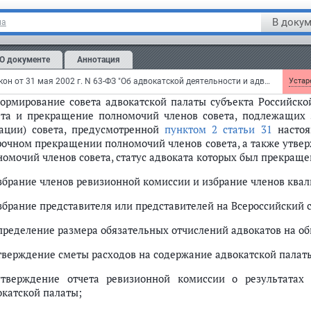
едеральным законом
от 20 декабря 2004 г. N 163-ФЗ пункт 2 стать
В докум
на
едакции
м. текст пункта в предыдущей редакции
О документе
Аннотация
К компетенции собрания (конференции) адвокатов относятся:
Федеральный закон от 31 мая 2002 г. N 63-ФЗ "Об адвокатской деятельности и адвокатуре в Российской Федерации"
Устаре
формирование совета адвокатской палаты субъекта Российско
ета и прекращение полномочий членов совета, подлежащих з
тации) совета, предусмотренной
пунктом 2 статьи 31
настоя
рочном прекращении полномочий членов совета, а также утве
номочий членов совета, статус адвоката которых был прекраще
избрание членов ревизионной комиссии и избрание членов ква
збрание представителя или представителей на Всероссийский с
определение размера обязательных отчислений адвокатов на о
утверждение сметы расходов на содержание адвокатской палат
утверждение отчета ревизионной комиссии о результатах 
окатской палаты;