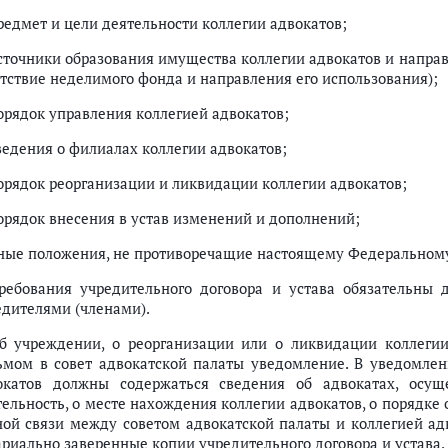
предмет и цели деятельности коллегии адвокатов;
источники образования имущества коллегии адвокатов и направ
утствие неделимого фонда и направления его использования);
порядок управления коллегией адвокатов;
сведения о филиалах коллегии адвокатов;
порядок реорганизации и ликвидации коллегии адвокатов;
порядок внесения в устав изменений и дополнений;
иные положения, не противоречащие настоящему Федеральном
Требования учредительного договора и устава обязательны 
едителями (членами).
Об учреждении, о реорганизации или о ликвидации коллеги
ьмом в совет адвокатской палаты уведомление. В уведомлен
окатов должны содержаться сведения об адвокатах, осущ
тельность, о месте нахождения коллегии адвокатов, о порядке
ной связи между советом адвокатской палаты и коллегией а
ариально заверенные копии учредительного договора и устава.