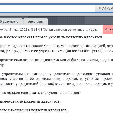
В докум
едеральным законом
от 20 декабря 2004 г. N 163-ФЗ в статью 22 н
м. текст статьи в предыдущей редакции
О документе
Аннотация
тья 22.
Коллегия адвокатов
Федеральный закон от 31 мая 2002 г. N 63-ФЗ "Об адвокатской деятельности и адвокатуре в Российской Федерации"
Устаре
ва и более адвоката вправе учредить коллегию адвокатов.
Коллегия адвокатов является некоммерческой организацией, о
ва, утверждаемого ее учредителями (далее также - устав), и 
Учредителями коллегии адвокатов могут быть адвокаты, сведе
тр.
В учредительном договоре учредители определяют условия 
ядок участия в ее деятельности, порядок и условия прие
анности учредителей (членов) коллегии адвокатов, порядок и у
Устав должен содержать следующие сведения:
наименование коллегии адвокатов;
место нахождения коллегии адвокатов;