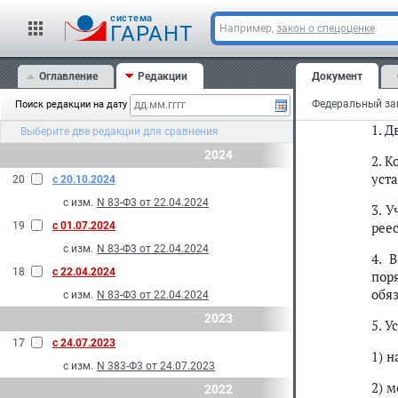
cистема
ГАРАНТ
Например,
закон о спецоценке
Ф
С
Оглавление
Редакции
Документ
Ста
Поиск редакции на дату
1. Д
Выберите две редакции для сравнения
2024
2. 
уста
20
с 20.10.2024
с изм.
N 83-Ф3 от 22.04.2024
3. 
реес
19
с 01.07.2024
с изм.
N 83-Ф3 от 22.04.2024
4. 
18
с 22.04.2024
пор
обяз
с изм.
N 83-Ф3 от 22.04.2024
2023
5. 
17
с 24.07.2023
1) 
с изм.
N 383-Ф3 от 24.07.2023
2) 
2022