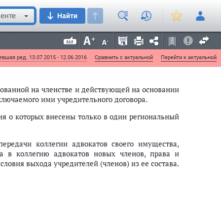
енте
Найти
астоящего Федерального закона внесены изменения
вшая ред. 13.07.2015 - 12.06.2016
Сравнить с актуальной
Перейти к актуальной
снованной на членстве и действующей на основании
заключаемого ими учредительного договора.
ния о которых внесены только в один региональный
передачи коллегии адвокатов своего имущества,
ма в коллегию адвокатов новых членов, права и
словия выхода учредителей (членов) из ее состава.