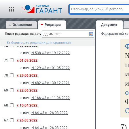
м
73
с 01.01.2023
cистема
м
с изм.
N 275-Ф3 от 14.07.2022
ГАРАНТ
Например,
опционный договор
N 317-Ф3 от 14.07.2022
л
N 469-Ф3 от 05.12.2022
Оглавление
Редакции
Документ
ме
N 569-Ф3 от 28.12.2022
Поиск редакции на дату
2022
Выберите две редакции для сравнения
Ф
72
с 19.12.2022
№
с изм.
N 538-Ф3 от 19.12.2022
71
с 01.09.2022
н
с изм.
N 129-Ф3 от 01.05.2022
70
с 29.06.2022
с изм.
N 482-Ф3 от 30.12.2021
о
69
с 22.06.2022
с изм.
N 166-Ф3 от 11.06.2022
Ф
68
с 10.04.2022
С
с изм.
N 64-Ф3 от 26.03.2022
67
с 26.03.2022
7)
с изм.
N 64-Ф3 от 26.03.2022