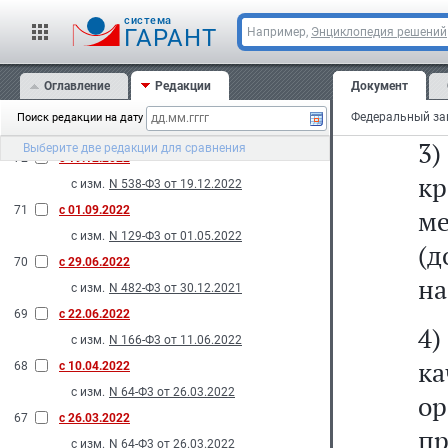
вл
73
с 01.01.2023
cистема
с изм.
N 275-Ф3 от 14.07.2022
с
ГАРАНТ
Например,
Энциклопедия решений
N 317-Ф3 от 14.07.2022
о
N 469-Ф3 от 05.12.2022
Оглавление
Редакции
Документ
оп
N 569-Ф3 от 28.12.2022
Поиск редакции на дату
2022
3
Выберите две редакции для сравнения
72
с 19.12.2022
кр
с изм.
N 538-Ф3 от 19.12.2022
71
с 01.09.2022
м
с изм.
N 129-Ф3 от 01.05.2022
(
70
с 29.06.2022
на
с изм.
N 482-Ф3 от 30.12.2021
69
с 22.06.2022
4
с изм.
N 166-Ф3 от 11.06.2022
ка
68
с 10.04.2022
с изм.
N 64-Ф3 от 26.03.2022
о
67
с 26.03.2022
пр
с изм.
N 64-Ф3 от 26.03.2022