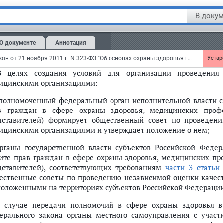
анизации; удовлетворенность оказанными услугами.
В докум
Независимая оценка качества оказания услуг медицинскими 
ожениями настоящей статьи. При проведении независимой
О документе
Аннотация
анизациями используется общедоступная информация о медиц
ме открытых данных.
Федеральный закон от 21 ноября 2011 г. N 323-ФЗ "Об основах охраны здоровья граждан в Российской Федерации"
Устаре
В целях создания условий для организации проведения 
ицинскими организациями:
уполномоченный федеральный орган исполнительной власти 
в граждан в сфере охраны здоровья, медицинских профе
дставителей) формирует общественный совет по проведени
ицинскими организациями и утверждает положение о нем;
органы государственной власти субъектов Российской Фед
ите прав граждан в сфере охраны здоровья, медицинских пр
дставителей), соответствующих требованиям
части 3 статьи
ественные советы по проведению независимой оценки качест
положенными на территориях субъектов Российской Федерации
в случае передачи полномочий в сфере охраны здоровья в
ерального закона органы местного самоуправления с учас