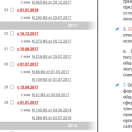
гра
с изм.
N 465-Ф3 от 29.12.2017
пре
33
с 01.01.2018
усл
с изм.
N 242-Ф3 от 29.07.2017
пол
2017
5.
П
32
с 16.12.2017
отн
исп
с изм.
N 373-Ф3 от 05.12.2017
31
с 10.08.2017
6. 
гос
с изм.
N 216-Ф3 от 29.07.2017
общ
30
с 01.07.2017
мог
с изм.
N 86-Ф3 от 01.05.2017
сов
N 154-Ф3 от 01.07.2017
7.
Об
29
с 15.04.2017
фор
с изм.
N 61-Ф3 от 03.04.2017
общ
сфе
28
с 01.01.2017
чле
с изм.
N 145-Ф3 от 04.06.2014
сво
N 286-Ф3 от 03.07.2016
орг
2016
сайт