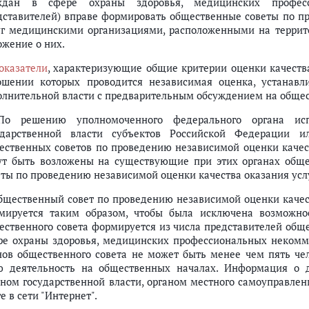
ждан в сфере охраны здоровья, медицинских професс
дставителей) вправе формировать общественные советы по п
уг медицинскими организациями, расположенными на террит
ожение о них.
оказатели
, характеризующие общие критерии оценки качеств
ошении которых проводится независимая оценка, устанав
олнительной власти с предварительным обсуждением на общес
По решению уполномоченного федерального органа исп
ударственной власти субъектов Российской Федерации и
ественных советов по проведению независимой оценки качес
ут быть возложены на существующие при этих органах обще
еты по проведению независимой оценки качества оказания ус
щественный совет по проведению независимой оценки качес
мируется таким образом, чтобы была исключена возможнос
ественного совета формируется из числа представителей общ
ре охраны здоровья, медицинских профессиональных некомме
нов общественного совета не может быть менее чем пять че
ю деятельность на общественных началах. Информация о д
аном государственной власти, органом местного самоуправлен
е в сети "Интернет".