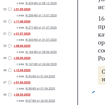
с изм.
N 429-Ф3 от 08.12.2020
ис
53
с 01.09.2020
с изм.
N 206-Ф3 от 13.07.2020
16
52
с 11.08.2020
п
с изм.
N 271-Ф3 от 31.07.2020
ка
51
с 31.07.2020
с изм.
N 303-Ф3 от 31.07.2020
о
50
с 08.06.2020
с
с изм.
N 166-Ф3 от 08.06.2020
Ро
49
с 05.05.2020
с изм.
N 147-Ф3 от 24.04.2020
48
с 12.04.2020
с изм.
N 93-Ф3 от 01.04.2020
н
47
с 01.04.2020
с изм.
N 98-Ф3 от 01.04.2020
46
с 26.03.2020
с изм.
N 67-Ф3 от 26.03.2020