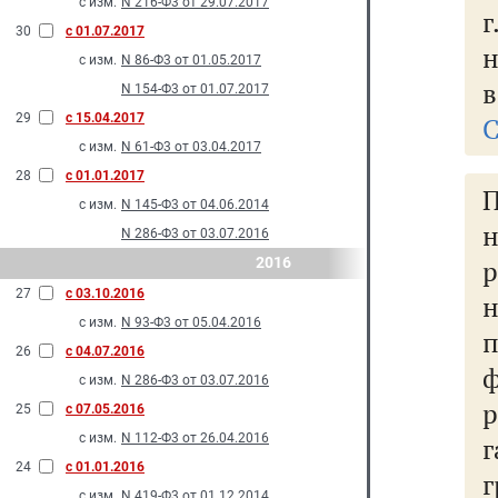
с изм.
N 216-Ф3 от 29.07.2017
г
30
с 01.07.2017
н
с изм.
N 86-Ф3 от 01.05.2017
в
N 154-Ф3 от 01.07.2017
29
с 15.04.2017
С
с изм.
N 61-Ф3 от 03.04.2017
28
с 01.01.2017
П
с изм.
N 145-Ф3 от 04.06.2014
N 286-Ф3 от 03.07.2016
2016
27
с 03.10.2016
н
с изм.
N 93-Ф3 от 05.04.2016
26
с 04.07.2016
с изм.
N 286-Ф3 от 03.07.2016
р
25
с 07.05.2016
с изм.
N 112-Ф3 от 26.04.2016
24
с 01.01.2016
с изм.
N 419-Ф3 от 01.12.2014