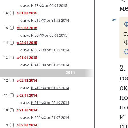
ме
с изм.
N 78-Ф3 от 06.04.2015
16
с 31.03.2015
с изм.
N 519-Ф3 от 31.12.2014
Ф
15
с 09.03.2015
г
с изм.
N 55-Ф3 от 08.03.2015
Ф
14
с 23.01.2015
С
с изм.
N 532-Ф3 от 31.12.2014
13
с 01.01.2015
2
с изм.
N 418-Ф3 от 01.12.2014
2014
го
12
с 02.12.2014
о
с изм.
N 418-Ф3 от 01.12.2014
п
11
с 02.11.2014
с изм.
N 314-Ф3 от 22.10.2014
по
10
с 21.10.2014
и
с изм.
N 256-Ф3 от 21.07.2014
с
9
с 02.08.2014