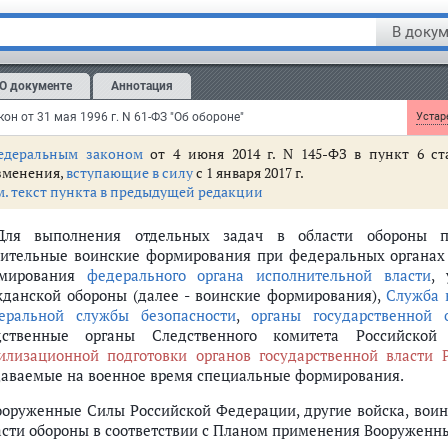
м. текст пункта в предыдущей редакции
В докум
К обороне привлекаются войска национальной гвардии Российско
О документе
Аннотация
 войсках национальной гвардии РФ см.
Федеральный закон
от 3 июл
он от 31 мая 1996 г. N 61-ФЗ "Об обороне"
Устаре
едеральным законом
от 4 июня 2014 г. N 145-ФЗ в пункт 6 ст
зменения,
вступающие в силу
с 1 января 2017 г.
м. текст пункта в предыдущей редакции
Для выполнения отдельных задач в области обороны пр
оительные воинские формирования при федеральных органах 
мирования
федерального органа исполнительной власти
,
жданской обороны (далее - воинские формирования),
Служба 
еральной службы безопасности
,
органы государственной 
дственные органы Следственного комитета Российско
илизационной подготовки органов государственной власти 
даваемые на военное время специальные формирования.
Вооруженные Силы Российской Федерации, другие войска, вои
асти обороны в соответствии с Планом применения Вооруженн