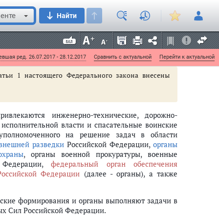
енте
Найти
й Федерации (далее - другие войска).
я 2016 г. N 226-ФЗ
вшая ред. 26.07.2017 - 28.12.2017
Сравнить с актуальной
Перейти к актуальной
атьи 1 настоящего Федерального закона внесены
ивлекаются инженерно-технические, дорожно-
исполнительной власти и спасательные воинские
 уполномоченного на решение задач в области
внешней разведки
Российской Федерации,
органы
охраны
, органы военной прокуратуры, военные
й Федерации,
федеральный орган обеспечения
Российской Федерации
(далее - органы), а также
нские формирования и органы выполняют задачи в
ых Сил Российской Федерации.