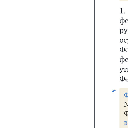
1
фе
р
о
Ф
фе
ут
Фе
Ф
N
Ф
в