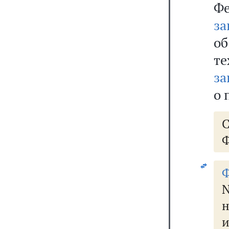
Ф
за
о
т
за
о 
Ф
Ф
н
и