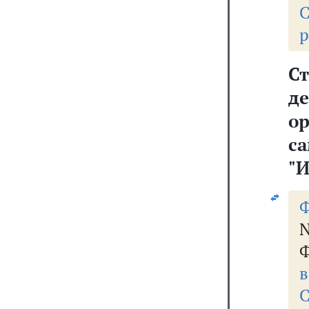
С
р
Ст
д
о
с
"И
Ф
N
Ф
в
С