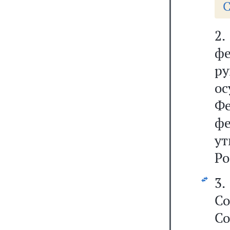
С
2
фе
р
ос
Ф
фе
у
Ро
3
С
С