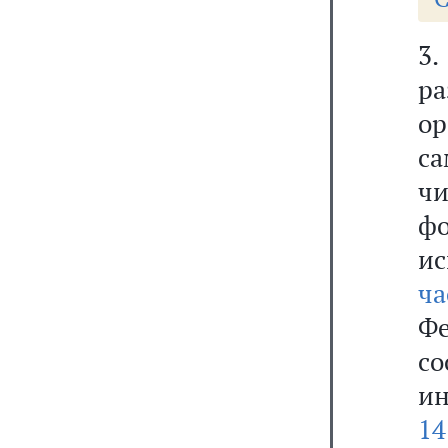
3.
р
о
са
ч
ф
ис
ч
Ф
с
и
14