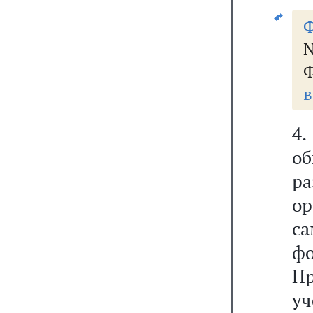
Ф
Ф
в
4
о
р
о
с
фо
Пр
у