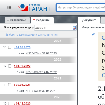
де
cистема
"
ГАРАНТ
Например,
Энциклопедия судебной
д
Оглавление
Редакции
Документ
на
Поиск редакции на дату
Выберите две редакции для сравнения
Ф
2026
N
13
с 01.03.2026
Ф
с изм.
N 325-Ф3 от 31.07.2025
2022
2
12
с 01.12.2022
с изм.
N 270-Ф3 от 14.07.2022
С
2021
11
с 30.04.2021
2
с изм.
N 117-Ф3 от 30.04.2021
об
2020
о
10
с 08.12.2020