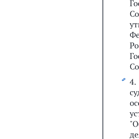
Г
С
ут
Ф
Р
Г
Со
4.
с
ос
у
"О
д