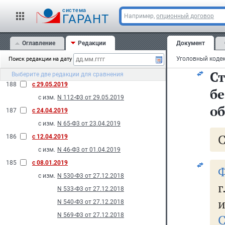
П
с изм.
N 206-Ф3 от 26.07.2019
cистема
с
ГАРАНТ
Например,
опционный договор
N 209-Ф3 от 26.07.2019
у
190
с 01.07.2019
Оглавление
Редакции
Документ
с изм.
N 132-Ф3 от 06.06.2019
пя
189
с 28.06.2019
Поиск редакции на дату
с изм.
N 146-Ф3 от 17.06.2019
С
Выберите две редакции для сравнения
188
с 29.05.2019
б
с изм.
N 112-Ф3 от 29.05.2019
об
187
с 24.04.2019
с изм.
N 65-Ф3 от 23.04.2019
186
с 12.04.2019
с изм.
N 46-Ф3 от 01.04.2019
185
с 08.01.2019
Ф
с изм.
N 530-Ф3 от 27.12.2018
г
N 533-Ф3 от 27.12.2018
и
N 540-Ф3 от 27.12.2018
N 569-Ф3 от 27.12.2018
С