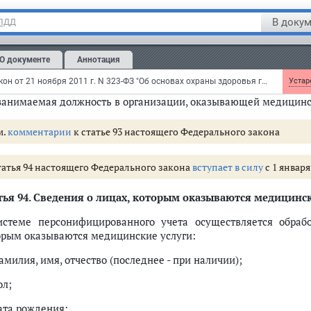
м. текст пункта в предыдущей редакции
В докум
 ПДД
 сведения об образовании, в том числе данные об образователь
и) о квалификации;
О документе
Аннотация
 наименование организации, оказывающей медицинские услуги
Федеральный закон от 21 ноября 2011 г. N 323-ФЗ "Об основах охраны здоровья граждан в Российской Федерации"
Устаре
 занимаемая должность в организации, оказывающей медицинс
м.
комментарии
к статье 93 настоящего Федерального закона
татья 94 настоящего Федерального закона
вступает в силу
с 1 января 
тья 94
. Сведения о лицах, которым оказываются медицинск
истеме персонифицированного учета осуществляется обра
орым оказываются медицинские услуги:
амилия, имя, отчество (последнее - при наличии);
ол;
дата рождения;