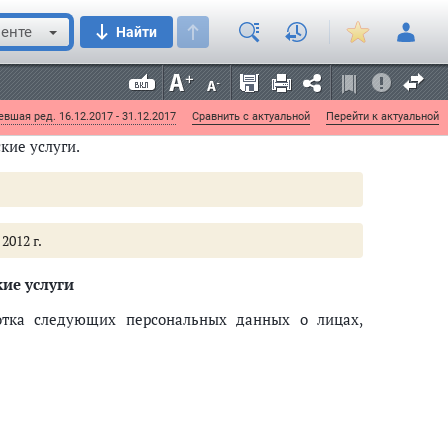
енте
Найти
ных организациях и о документах об образовании и
;
вшая ред. 16.12.2017 - 31.12.2017
Сравнить с актуальной
Перейти к актуальной
кие услуги.
2012 г.
ие услуги
ботка следующих персональных данных о лицах,