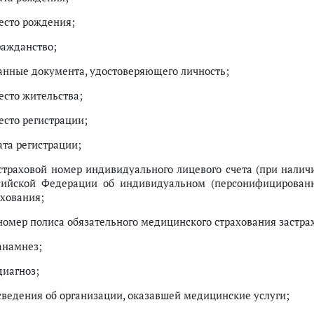
место рождения;
ражданство;
данные документа, удостоверяющего личность;
есто жительства;
есто регистрации;
ата регистрации;
 страховой номер индивидуального лицевого счета (при налич
сийской Федерации об индивидуальном (персонифицированн
ахования;
 номер полиса обязательного медицинского страхования застра
анамнез;
диагноз;
 сведения об организации, оказавшей медицинские услуги;