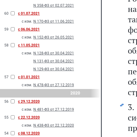
N 358-Ф3 от 02.07.2021
н
60
с 01.07.2021
та
с изм.
N 170-Ф3 от 11.06.2021
ф
59
с 06.06.2021
ст
с изм.
N 152-Ф3 от 26.05.2021
58
с 11.05.2021
о
с изм.
N 128-Ф3 от 30.04.2021
с
N 131-Ф3 от 30.04.2021
пе
N 129-Ф3 от 30.04.2021
57
с 01.01.2021
о
с изм.
N 478-Ф3 от 27.12.2019
ст
2020
56
с 29.12.2020
3
с изм.
N 481-Ф3 от 27.12.2019
си
55
с 22.12.2020
пр
с изм.
N 438-Ф3 от 22.12.2020
54
с 08.12.2020