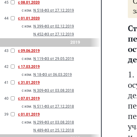
45
с 08.01.2020
з
с изм.
N 518-Ф3 от 27.12.2019
44
с 01.01.2020
С
с изм.
N 399-Ф3 от 02.12.2019
N 452-Ф3 от 27.12.2019
п
2019
о
43
с 09.06.2019
де
с изм.
N 119-Ф3 от 29.05.2019
42
с 17.03.2019
1
с изм.
N 18-Ф3 от 06.03.2019
о
41
с 31.01.2019
с изм.
N 309-Ф3 от 03.08.2018
д
40
с 07.01.2019
пе
с изм.
N 511-Ф3 от 27.12.2018
пе
39
с 01.01.2019
с изм.
N 299-Ф3 от 03.08.2018
уч
N 489-Ф3 от 25.12.2018
и