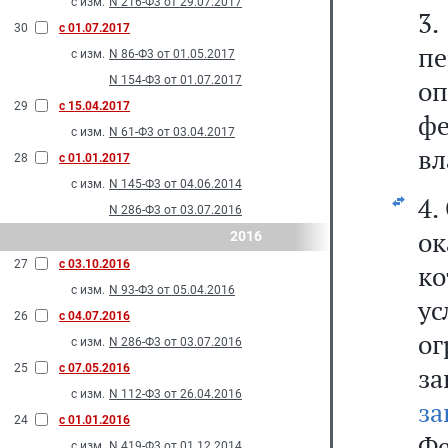
с изм.
N 216-Ф3 от 29.07.2017
3
30
с 01.07.2017
п
с изм.
N 86-Ф3 от 01.05.2017
N 154-Ф3 от 01.07.2017
о
29
с 15.04.2017
ф
с изм.
N 61-Ф3 от 03.04.2017
вл
28
с 01.01.2017
с изм.
N 145-Ф3 от 04.06.2014
4.
N 286-Ф3 от 03.07.2016
ок
2016
27
с 03.10.2016
к
с изм.
N 93-Ф3 от 05.04.2016
у
26
с 04.07.2016
о
с изм.
N 286-Ф3 от 03.07.2016
25
с 07.05.2016
з
с изм.
N 112-Ф3 от 26.04.2016
за
24
с 01.01.2016
Фе
с изм.
N 419-Ф3 от 01.12.2014