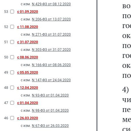
в
с изм.
N 429-Ф3 от 08.12.2020
53
с 01.09.2020
п
с изм.
N 206-Ф3 от 13.07.2020
го
52
с 11.08.2020
о
с изм.
N 271-Ф3 от 31.07.2020
51
с 31.07.2020
п
с изм.
N 303-Ф3 от 31.07.2020
го
50
с 08.06.2020
о
с изм.
N 166-Ф3 от 08.06.2020
п
49
с 05.05.2020
с изм.
N 147-Ф3 от 24.04.2020
4)
48
с 12.04.2020
с изм.
N 93-Ф3 от 01.04.2020
ч
47
с 01.04.2020
пе
с изм.
N 98-Ф3 от 01.04.2020
м
46
с 26.03.2020
с изм.
N 67-Ф3 от 26.03.2020
си