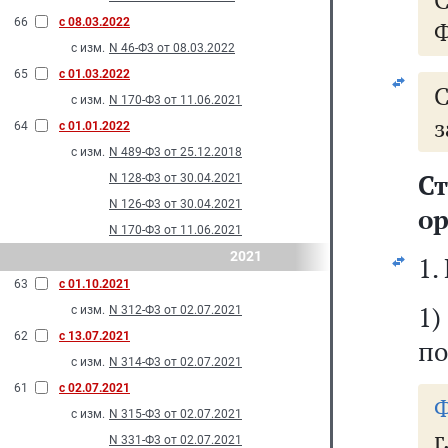
66
с 08.03.2022
Ф
с изм.
N 46-Ф3 от 08.03.2022
65
с 01.03.2022
с изм.
N 170-Ф3 от 11.06.2021
з
64
с 01.01.2022
с изм.
N 489-Ф3 от 25.12.2018
Ст
N 128-Ф3 от 30.04.2021
N 126-Ф3 от 30.04.2021
о
N 170-Ф3 от 11.06.2021
2021
1.
63
с 01.10.2021
1
с изм.
N 312-Ф3 от 02.07.2021
62
с 13.07.2021
по
с изм.
N 314-Ф3 от 02.07.2021
61
с 02.07.2021
Ф
с изм.
N 315-Ф3 от 02.07.2021
г
N 331-Ф3 от 02.07.2021