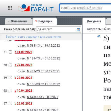
4)
73
с 01.01.2023
cистема
с изм.
N 275-Ф3 от 14.07.2022
ис
ГАРАНТ
Например,
семейный кешбэк
N 317-Ф3 от 14.07.2022
ч
N 469-Ф3 от 05.12.2022
Оглавление
Редакции
Документ
пр
N 569-Ф3 от 28.12.2022
Поиск редакции на дату
2022
5)
Выберите две редакции для сравнения
72
с 19.12.2022
с
с изм.
N 538-Ф3 от 19.12.2022
71
с 01.09.2022
п
с изм.
N 129-Ф3 от 01.05.2022
м
70
с 29.06.2022
у
с изм.
N 482-Ф3 от 30.12.2021
Р
69
с 22.06.2022
с изм.
N 166-Ф3 от 11.06.2022
з
68
с 10.04.2022
со
с изм.
N 64-Ф3 от 26.03.2022
67
с 26.03.2022
с изм.
N 64-Ф3 от 26.03.2022