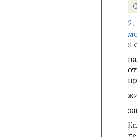
С
2.
мо
в 
н
о
пр
жи
за
Е
д