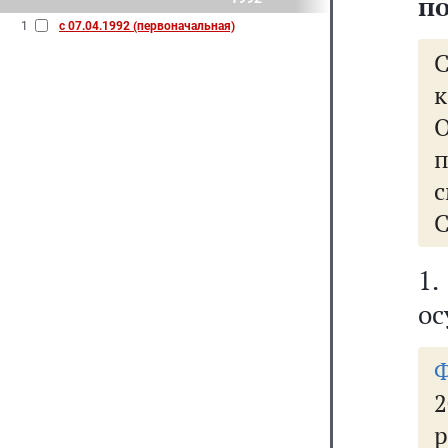
п
1
с 07.04.1992 (первоначальная)
к
О
п
С
1
ос
2
р