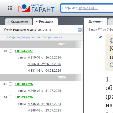
ра
cистема
ГАРАНТ
Например,
Форма ЕФС-1
Оглавление
Редакции
Документ
н
Поиск редакции на дату
Выберите две редакции для сравнения
Ф
2027
46
с 01.03.2027
н
с изм.
N 210-Ф3 от 26.06.2026
С
N 266-Ф3 от 26.07.2026
N 331-Ф3 от 04.08.2026
1
2026
45
с 01.10.2026
об
с изм.
N 290-Ф3 от 31.07.2025
(
44
с 01.09.2026
на
с изм.
N 546-Ф3 от 28.12.2024
N 248-Ф3 от 23.07.2025