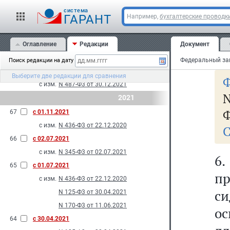
с изм.
N 557-Ф3 от 28.12.2022
cистема
5.
ГАРАНТ
Например,
бухгалтерские проводк
70
с 26.03.2022
с изм.
N 74-Ф3 от 26.03.2022
69
Оглавление
с 01.03.2022
Редакции
Документ
С
с изм.
N 176-Ф3 от 11.06.2021
Поиск редакции на дату
68
с 10.01.2022
Выберите две редакции для сравнения
Ф
с изм.
N 487-Ф3 от 30.12.2021
N
2021
Ф
67
с 01.11.2021
с изм.
N 436-Ф3 от 22.12.2020
С
66
с 02.07.2021
с изм.
N 345-Ф3 от 02.07.2021
6
65
с 01.07.2021
пр
с изм.
N 436-Ф3 от 22.12.2020
с
N 125-Ф3 от 30.04.2021
N 170-Ф3 от 11.06.2021
ос
64
с 30.04.2021