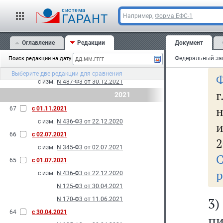
Со
с изм.
N 557-Ф3 от 28.12.2022
cистема
с
ГАРАНТ
Например,
Форма ЕФС-1
70
с 26.03.2022
и
с изм.
N 74-Ф3 от 26.03.2022
69
Оглавление
с 01.03.2022
Редакции
Документ
оч
с изм.
N 176-Ф3 от 11.06.2021
Поиск редакции на дату
68
с 10.01.2022
Выберите две редакции для сравнения
Ф
с изм.
N 487-Ф3 от 30.12.2021
2021
н
67
с 01.11.2021
с изм.
N 436-Ф3 от 22.12.2020
66
с 02.07.2021
2
с изм.
N 345-Ф3 от 02.07.2021
65
с 01.07.2021
р
с изм.
N 436-Ф3 от 22.12.2020
N 125-Ф3 от 30.04.2021
3
N 170-Ф3 от 11.06.2021
64
с 30.04.2021
п