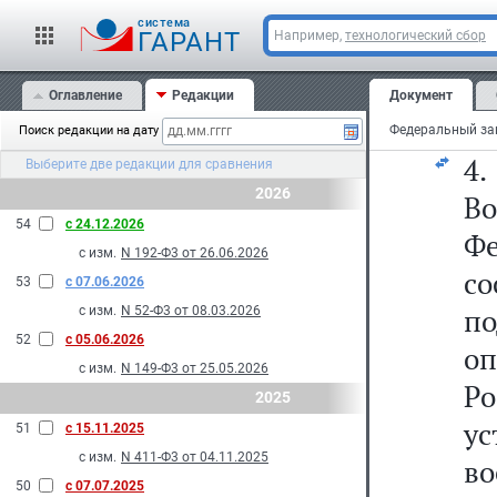
cистема
3
ГАРАНТ
Например,
технологический сбор
о
Оглавление
Редакции
Документ
Ро
Поиск редакции на дату
4
Выберите две редакции для сравнения
2026
В
54
с 24.12.2026
Фе
с изм.
N 192-Ф3 от 26.06.2026
со
53
с 07.06.2026
п
с изм.
N 52-Ф3 от 08.03.2026
52
с 05.06.2026
о
с изм.
N 149-Ф3 от 25.05.2026
Р
2025
у
51
с 15.11.2025
с изм.
N 411-Ф3 от 04.11.2025
в
50
с 07.07.2025