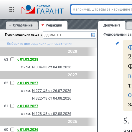
п
cистема
д
ГАРАНТ
Например,
штрафы за нарушение
за
Оглавление
Редакции
Документ
пл
Поиск редакции на дату
Выберите две редакции для сравнения
2028
2
63
с 01.03.2028
Ф
с изм.
N 304-Ф3 от 04.08.2026
2027
т
62
с 01.09.2027
с изм.
N 277-Ф3 от 26.07.2026
о
N 322-Ф3 от 04.08.2026
з
61
с 01.03.2027
с изм.
N 128-Ф3 от 02.05.2026
5.
2026
за
60
с 01.09.2026