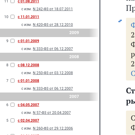
11
с 01.08.2011
Пр
с изм.
N 242-Ф3 от 18.07.2011
10
с 11.01.2011
с изм.
N 420-Ф3 от 28.12.2010
2
2009
9
с 01.01.2009
Ф
с изм.
N 333-Ф3 от 06.12.2007
р
2008
2
8
с 08.12.2008
С
с изм.
N 250-Ф3 от 03.12.2008
7
с 01.01.2008
С
с изм.
N 333-Ф3 от 06.12.2007
2007
р
6
с 04.05.2007
с изм.
N 57-Ф3 от 20.04.2007
5
с 02.04.2007
Ф
с изм.
N 260-Ф3 от 29.12.2006