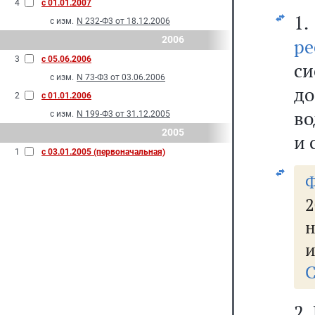
4
с 01.01.2007
1
с изм.
N 232-Ф3 от 18.12.2006
2006
ре
3
с 05.06.2006
с
с изм.
N 73-Ф3 от 03.06.2006
д
2
с 01.01.2006
во
с изм.
N 199-Ф3 от 31.12.2005
2005
и 
1
с 03.01.2005 (первоначальная)
2
н
и
С
2.