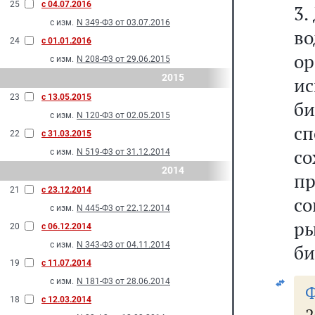
25
с 04.07.2016
3.
с изм.
N 349-Ф3 от 03.07.2016
в
24
с 01.01.2016
о
с изм.
N 208-Ф3 от 29.06.2015
2015
и
23
с 13.05.2015
би
с изм.
N 120-Ф3 от 02.05.2015
с
22
с 31.03.2015
с
с изм.
N 519-Ф3 от 31.12.2014
2014
п
21
с 23.12.2014
со
с изм.
N 445-Ф3 от 22.12.2014
р
20
с 06.12.2014
с изм.
N 343-Ф3 от 04.11.2014
би
19
с 11.07.2014
с изм.
N 181-Ф3 от 28.06.2014
18
с 12.03.2014