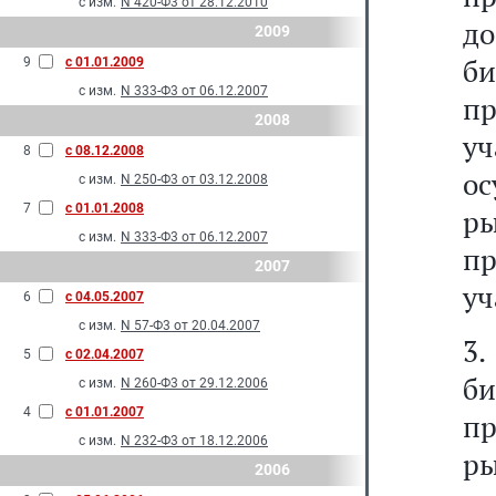
с изм.
N 420-Ф3 от 28.12.2010
д
2009
б
9
с 01.01.2009
с изм.
N 333-Ф3 от 06.12.2007
п
2008
уч
8
с 08.12.2008
о
с изм.
N 250-Ф3 от 03.12.2008
7
с 01.01.2008
р
с изм.
N 333-Ф3 от 06.12.2007
п
2007
уч
6
с 04.05.2007
с изм.
N 57-Ф3 от 20.04.2007
3
5
с 02.04.2007
би
с изм.
N 260-Ф3 от 29.12.2006
4
с 01.01.2007
пр
с изм.
N 232-Ф3 от 18.12.2006
ры
2006