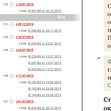
О
152
с 10.01.2016
с изм.
N 441-Ф3 от 30.12.2015
2015
151
с 09.12.2015
с изм.
N 346-Ф3 от 28.11.2015
150
с 25.07.2015
о
с изм.
N 245-Ф3 от 23.07.2013
149
с 24.07.2015
с изм.
N 228-Ф3 от 13.07.2015
Ф
N 267-Ф3 от 13.07.2015
N 265-Ф3 от 13.07.2015
и
148
с 11.07.2015
с изм.
N 192-Ф3 от 29.06.2015
С
N 193-Ф3 от 29.06.2015
N 194-Ф3 от 29.06.2015
Ст
147
с 01.07.2015
о
с изм.
N 476-Ф3 от 29.12.2014