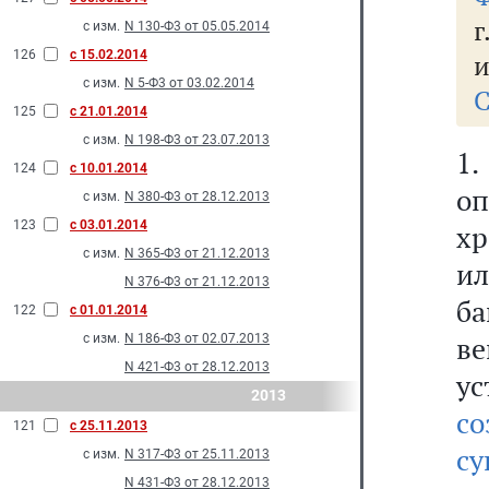
г
с изм.
N 130-Ф3 от 05.05.2014
126
с 15.02.2014
и
с изм.
N 5-Ф3 от 03.02.2014
С
125
с 21.01.2014
с изм.
N 198-Ф3 от 23.07.2013
1
124
с 10.01.2014
о
с изм.
N 380-Ф3 от 28.12.2013
123
с 03.01.2014
хр
с изм.
N 365-Ф3 от 21.12.2013
и
N 376-Ф3 от 21.12.2013
б
122
с 01.01.2014
в
с изм.
N 186-Ф3 от 02.07.2013
N 421-Ф3 от 28.12.2013
ус
2013
с
121
с 25.11.2013
су
с изм.
N 317-Ф3 от 25.11.2013
N 431-Ф3 от 28.12.2013