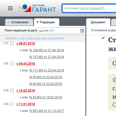
р
с изм.
N 348-Ф3 от 02.10.2018
cистема
а
ГАРАНТ
Например,
регистрация ИП
179
с 10.08.2018
ме
с изм.
N 227-Ф3 от 29.07.2018
Оглавление
Редакции
Документ
N 229-Ф3 от 29.07.2018
до
178
с 14.07.2018
Поиск редакции на дату
с изм.
N 186-Ф3 от 03.07.2018
Ст
Выберите две редакции для сравнения
177
с 08.07.2018
ж
с изм.
N 156-Ф3 от 27.06.2018
N 157-Ф3 от 27.06.2018
176
с 04.05.2018
с изм.
N 111-Ф3 от 23.04.2018
N 99-Ф3 от 23.04.2018
Ф
N 96-Ф3 от 23.04.2018
г
175
с 19.02.2018
и
с изм.
N 35-Ф3 от 19.02.2018
С
174
с 11.01.2018
с изм.
N 501-Ф3 от 31.12.2017