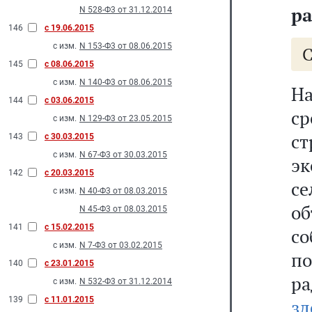
ра
N 528-Ф3 от 31.12.2014
146
с 19.06.2015
с изм.
N 153-Ф3 от 08.06.2015
145
с 08.06.2015
с изм.
N 140-Ф3 от 08.06.2015
Н
144
с 03.06.2015
ср
с изм.
N 129-Ф3 от 23.05.2015
ст
143
с 30.03.2015
с изм.
N 67-Ф3 от 30.03.2015
э
142
с 20.03.2015
се
с изм.
N 40-Ф3 от 08.03.2015
о
N 45-Ф3 от 08.03.2015
141
с 15.02.2015
с
с изм.
N 7-Ф3 от 03.02.2015
п
140
с 23.01.2015
ра
с изм.
N 532-Ф3 от 31.12.2014
139
с 11.01.2015
зд