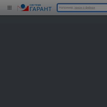
cистема
ГАРАНТ
Например,
закон о фейках