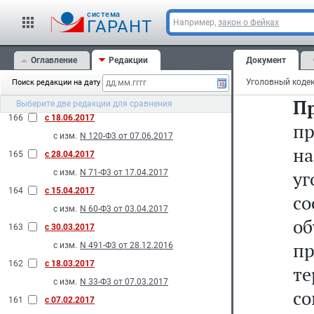
о
168
с 10.08.2017
cистема
ог
ГАРАНТ
Например,
закон о фейках
с изм.
N 248-Ф3 от 29.07.2017
г
N 249-Ф3 от 29.07.2017
Оглавление
Редакции
Документ
N 250-Ф3 от 29.07.2017
ли
167
с 30.07.2017
Поиск редакции на дату
с изм.
N 159-Ф3 от 18.07.2017
П
Выберите две редакции для сравнения
166
с 18.06.2017
п
с изм.
N 120-Ф3 от 07.06.2017
на
165
с 28.04.2017
уг
с изм.
N 71-Ф3 от 17.04.2017
164
с 15.04.2017
со
с изм.
N 60-Ф3 от 03.04.2017
об
163
с 30.03.2017
п
с изм.
N 491-Ф3 от 28.12.2016
162
с 18.03.2017
т
с изм.
N 33-Ф3 от 07.03.2017
с
161
с 07.02.2017