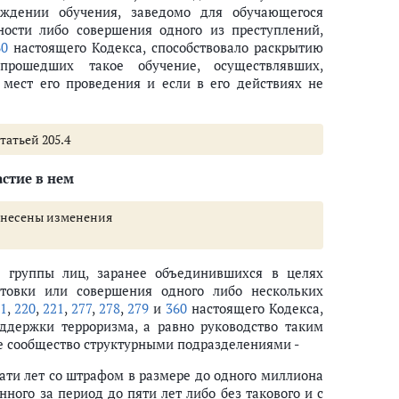
ождении обучения, заведомо для обучающегося
ности либо совершения одного из преступлений,
60
настоящего Кодекса, способствовало раскрытию
прошедших такое обучение, осуществлявших,
мест его проведения и если в его действиях не
татьей 205.4
стие в нем
.4 внесены изменения
ой группы лиц, заранее объединившихся в целях
отовки или совершения одного либо нескольких
1
,
220
,
221
,
277
,
278
,
279
и
360
настоящего Кодекса,
ддержки терроризма, а равно руководство таким
е сообщество структурными подразделениями -
ати лет со штрафом в размере до одного миллиона
ного за период до пяти лет либо без такового и с