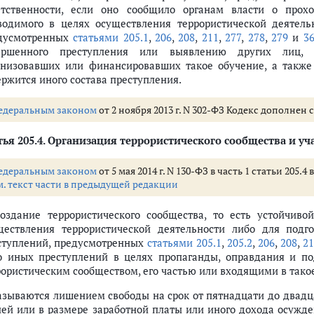
етственности, если оно сообщило органам власти о прох
водимого в целях осуществления террористической деятель
дусмотренных
статьями 205.1
,
206
,
208
,
211
,
277
,
278
,
279
и
3
ершенного преступления или выявлению других лиц, 
анизовавших или финансировавших такое обучение, а также 
ержится иного состава преступления.
едеральным законом
от 2 ноября 2013 г. N 302-ФЗ Кодекс дополнен с
ья 205.4.
Организация террористического сообщества и уча
едеральным законом
от 5 мая 2014 г. N 130-ФЗ в часть 1 статьи 205
м. текст части в предыдущей редакции
Создание террористического сообщества, то есть устойчив
ществления террористической деятельности либо для подг
ступлений, предусмотренных
статьями 205.1
,
205.2
,
206
,
208
,
21
о иных преступлений в целях пропаганды, оправдания и по
рористическим сообществом, его частью или входящими в тако
азываются лишением свободы на срок от пятнадцати до двадц
лей или в размере заработной платы или иного дохода осужден