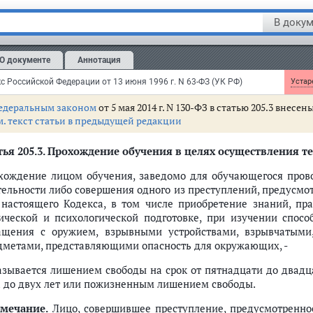
ением права занимать определенные должности или занимать
В докум
 или без такового, либо лишением свободы на срок до се
жности или заниматься определенной деятельностью на срок до
О документе
Аннотация
мечание.
В настоящей статье под публичным оправданием
знании идеологии и практики терроризма правильными, нужд
с Российской Федерации от 13 июня 1996 г. N 63-ФЗ (УК РФ)
Устаре
едеральным законом
от 5 мая 2014 г. N 130-ФЗ в статью 205.3 внесе
м. текст статьи в предыдущей редакции
ья 205.3.
Прохождение обучения в целях осуществления те
хождение лицом обучения, заведомо для обучающегося прово
тельности либо совершения одного из преступлений, предусм
настоящего Кодекса, в том числе приобретение знаний, пр
ической и психологической подготовке, при изучении спосо
ащения с оружием, взрывными устройствами, взрывчатым
дметами, представляющими опасность для окружающих, -
азывается лишением свободы на срок от пятнадцати до двадца
а до двух лет или пожизненным лишением свободы.
мечание.
Лицо, совершившее преступление, предусмотренное