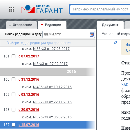
с изм.
N 71-Ф3 от 17.04.2017
лиш
cистема
ГАРАНТ
Например,
параллельный импорт
лет
164
с 15.04.2017
дол
с изм.
N 60-Ф3 от 03.04.2017
Оглавление
Редакции
Документ
При
163
с 30.03.2017
при
с изм.
N 491-Ф3 от 28.12.2016
Уголовный кодек
Поиск редакции на дату
162
с 18.03.2017
Выберите две редакции для сравнения
Ф
с изм.
N 33-Ф3 от 07.03.2017
С
161
с 07.02.2017
Стат
с изм.
N 8-Ф3 от 07.02.2017
2016
Про
дея
160
с 31.12.2016
360
с изм.
N 436-Ф3 от 19.12.2016
физ
159
с 03.12.2016
обр
пре
с изм.
N 392-Ф3 от 22.11.2016
158
с 20.07.2016
нак
год
с изм.
N 375-Ф3 от 06.07.2016
157
с 15.07.2016
При