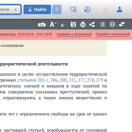
ся определенной деятельностью на срок до пяти
енте
Найти
ми лет с лишением права занимать определенные
 пяти лет.
 терроризма понимается публичное заявление о
ающимися в поддержке и подражании.
вшая ред. 15.07.2016 - 19.07.2016
Сравнить с актуальной
Перейти к актуальной
ны изменения
ррористической деятельности
димого в целях осуществления террористической
отренных
статьями 205.1
,
206
,
208
,
211
,
277
,
278
,
279
и
актических умений и навыков в ходе занятий по
бов совершения указанных преступлений, правил
и, отравляющими, а также иными веществами и
ти лет с ограничением свободы на срок от одного
 настоящей статьей, освобождается от уголовной